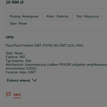
10 500 zł
Rodzaj: Analogowy
Kolor: Srebrny
Styl: Klasyczny
Stan: Nowe
OPIS
Paul Picot Firshire GMT P3755.SG.GMT.1131.7601.
Stan: Nowy
Faktura: VAT
Typ koperty: Stal
Mechanizm: Automatyczny (caliber PP4180 oficjalnie certyfikowany
chronometer COSC)
Funkcje: data, GMT
Wodoszczelność: 100m
Średnica koperty: 40 mm
Zobacz więcej
Zestaw zawiera:
Zegarek
Zgłoś
Pudełko
Dokumenty
2-letnią gwarancją