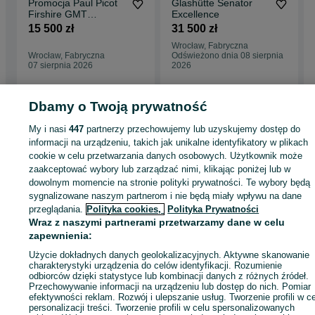
Promocja Paul Picot
Glashütte Senator
Firshire GMT
Excellence
P3755SR.GMT.764.1
15 500 zł
31 500 zł
221
Wrocław, Fabryczna
Wrocław, Fabryczna
Odświeżono dnia 08 sierpnia
07 sierpnia 2026
2026
Dbamy o Twoją prywatność
My i nasi
447
partnerzy przechowujemy lub uzyskujemy dostęp do
Strona główna
Moda
Zegarki
Zegarki męskie
Zegarki męskie -
informacji na urządzeniu, takich jak unikalne identyfikatory w plikach
Dolnośląskie
Zegarki męskie - Wrocław
Zegarki męskie - Fabryczna
cookie w celu przetwarzania danych osobowych. Użytkownik może
zaakceptować wybory lub zarządzać nimi, klikając poniżej lub w
KATEGORIA
dowolnym momencie na stronie polityki prywatności. Te wybory będą
sygnalizowane naszym partnerom i nie będą miały wpływu na dane
przeglądania.
Polityka cookies,
Polityka Prywatności
ID:
882258474
Wyświetlenia: 1
Wraz z naszymi partnerami przetwarzamy dane w celu
zapewnienia:
Zadzwoń / SMS
Wyślij wiadomość
Użycie dokładnych danych geolokalizacyjnych. Aktywne skanowanie
charakterystyki urządzenia do celów identyfikacji. Rozumienie
odbiorców dzięki statystyce lub kombinacji danych z różnych źródeł.
Przechowywanie informacji na urządzeniu lub dostęp do nich. Pomiar
efektywności reklam. Rozwój i ulepszanie usług. Tworzenie profili w c
personalizacji treści. Tworzenie profili w celu spersonalizowanych