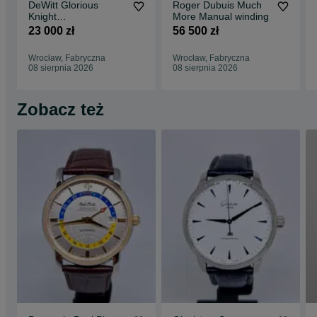
DeWitt Glorious
Roger Dubuis Much
Knight
More Manual winding
FTV.CHR.007.S4
23 000 zł
56 500 zł
Wrocław, Fabryczna
Wrocław, Fabryczna
08 sierpnia 2026
08 sierpnia 2026
Zobacz też