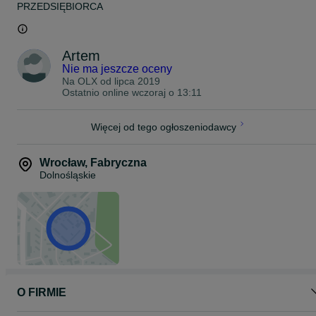
PRZEDSIĘBIORCA
Cena katalogowa: 19850 PLN
Możliwy odbiór osobisty na terenie Polski, Czech i Niemiec (do
ustalenia indywidualnie).
Artem
Wysyłka na cały świat kurierem UPS/DHL
Płatność: Przelew bankowy lub spotkanie osobiste we Wrocławiu
Nie ma jeszcze oceny
Istnieje możliwość wymiany
Na OLX od
lipca 2019
Ostatnio online wczoraj o 13:11
Sprawdź moje inne oferty!
Więcej od tego ogłoszeniodawcy
Wrocław
,
Fabryczna
Dolnośląskie
O FIRMIE