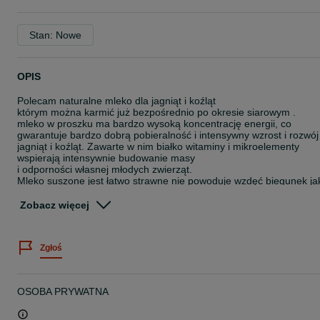
Stan: Nowe
OPIS
Polecam naturalne mleko dla jagniąt i koźląt
którym można karmić już bezpośrednio po okresie siarowym .
mleko w proszku ma bardzo wysoką koncentrację energii, co
gwarantuje bardzo dobrą pobieralność i intensywny wzrost i rozwój
jagniąt i koźląt. Zawarte w nim białko witaminy i mikroelementy
wspierają intensywnie budowanie masy
i odporności własnej młodych zwierząt.
Mleko suszone jest łatwo strawne nie powoduje wzdęć biegunek ja
mączne substytuty
mleko suszone szybko się rozpuszcza jest łatwe w przygotowaniu
Zobacz więcej
dawkujemy w ilości 200 g na 1 litr wody,
op 5 kg
Zgłoś
szybka wysyłka za pobraniem na cały kraj
tel 7 3 7 4 5 4 1 5 4
SPECYFIKACJA MLEKO SUSZONE DLA KOZLĄT JAGNIĄT
OSOBA PRYWATNA
Energia metaboliczna [MJ] 22,2 19,4 18,3 17,6 18,9 Białko ogólne
[g] 210,0 95,2 101,0 109,0 100,6 Białko strawne [g] 220,0 95,2
101,0 109,0 100,6 Tłuszcz [g] 286,0 204,1 174,0 159,0 195,5