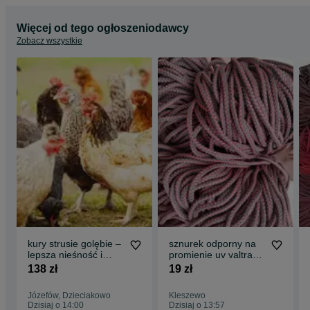
Więcej od tego ogłoszeniodawcy
Zobacz wszystkie
kury strusie golębie –
sznurek odporny na
lepsza nieśność i
promienie uv valtra
zdrowe stado!
super cena
138 zł
19 zł
Józefów, Dzieciakowo
Kleszewo
Dzisiaj o 14:00
Dzisiaj o 13:57