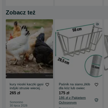
Zobacz też
kury nioski kaczki gęsi
Paśnik na siano,żłób
indyki strusie wiecej
dla kóz lub owiec
jaj
265 zł
175 zł
186 zł z Pakietem
Somonino
Ochronnym
30 lipca 2026