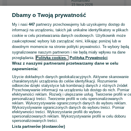
Romanowo
15 lipca 2026
Dbamy o Twoją prywatność
My i nasi
447
partnerzy przechowujemy lub uzyskujemy dostęp do
Strona główna
Zwierzęta
Akcesoria dla zwierząt
Pozostałe
Pozostałe -
informacji na urządzeniu, takich jak unikalne identyfikatory w plikach
Dolnośląskie
Pozostałe - Jurków
cookie w celu przetwarzania danych osobowych. Użytkownik może
zaakceptować wybory lub zarządzać nimi, klikając poniżej lub w
dowolnym momencie na stronie polityki prywatności. Te wybory będą
KATEGORIA
sygnalizowane naszym partnerom i nie będą miały wpływu na dane
przeglądania.
Polityka cookies,
Polityka Prywatności
Wraz z naszymi partnerami przetwarzamy dane w celu
ID:
896276923
Wyświetlenia: 1
zapewnienia:
Użycie dokładnych danych geolokalizacyjnych. Aktywne skanowanie
Zadzwoń / SMS
Wyślij wiadomość
charakterystyki urządzenia do celów identyfikacji. Rozumienie
odbiorców dzięki statystyce lub kombinacji danych z różnych źródeł.
Przechowywanie informacji na urządzeniu lub dostęp do nich. Pomiar
efektywności reklam. Rozwój i ulepszanie usług. Tworzenie profili w c
personalizacji treści. Tworzenie profili w celu spersonalizowanych
reklam. Wykorzystywanie ograniczonych danych do wyboru reklam.
Wykorzystywanie ograniczonych danych do wyboru treści. Pomiar
efektywności treści. Wykorzystanie profili do wyboru
spersonalizowanych reklam. Wykorzystywanie profili w celu doboru
spersonalizowanych treści.
Lista partnerów (dostawców)