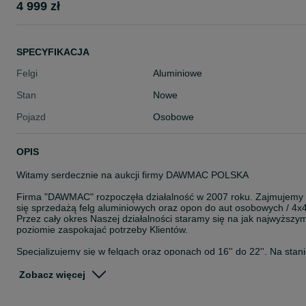
4 999 zł
SPECYFIKACJA
Felgi
Aluminiowe
Stan
Nowe
Pojazd
Osobowe
OPIS
Witamy serdecznie na aukcji firmy DAWMAC POLSKA
Firma "DAWMAC" rozpoczęła działalność w 2007 roku. Zajmujemy
się sprzedażą felg aluminiowych oraz opon do aut osobowych / 4x4
Przez cały okres Naszej działalności staramy się na jak najwyższy
poziomie zaspokajać potrzeby Klientów.
Specjalizujemy się w felgach oraz oponach od 16'' do 22''. Na stan
posiadamy około 8000 szt felg. Jesteśmy autoryzowanym
przedstawicielem takich Firm jak: ISPIRI, OEMS, VEEMANN,
Zobacz więcej
CADES, ZITO, ROHANA, ROTIFORM, AXE, CALIBRE, KESKIN,
JAPAN RACING