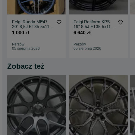
Felgi Rueda ME47
Felgi Rotiform KPS
20" 8,5J ET35 5x112
19" 8,5J ET35 5x112
CBKF1 / 2 sztuki
Matte Black Face w/
1 000 zł
6 640 zł
Gloss
Perzów
Perzów
05 sierpnia 2026
05 sierpnia 2026
Zobacz też