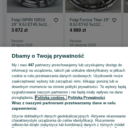
Felgi ISPIRI ISR10
Felgi Forzza Titan 19"
19'' 9,5J ET45 5x112
8,5J ET42 5x112
Matt Graphite
Dark Graphite
3 872 zł
4 880 zł
Perzów
Perzów
30 lipca 2026
04 sierpnia 2026
Dbamy o Twoją prywatność
Strona główna
Motoryzacja
Opony i Felgi
Felgi
Felgi - Wielkopolskie
Felg
My i nasi
447
partnerzy przechowujemy lub uzyskujemy dostęp do
- Perzów
informacji na urządzeniu, takich jak unikalne identyfikatory w plikach
cookie w celu przetwarzania danych osobowych. Użytkownik może
zaakceptować wybory lub zarządzać nimi, klikając poniżej lub w
KATEGORIA
dowolnym momencie na stronie polityki prywatności. Te wybory będą
sygnalizowane naszym partnerom i nie będą miały wpływu na dane
przeglądania.
Polityka cookies,
Polityka Prywatności
ID:
854703327
Wyświetlenia: 7
Wraz z naszymi partnerami przetwarzamy dane w celu
zapewnienia:
Zadzwoń / SMS
Wyślij wiadomość
Użycie dokładnych danych geolokalizacyjnych. Aktywne skanowanie
charakterystyki urządzenia do celów identyfikacji. Rozumienie
odbiorców dzięki statystyce lub kombinacji danych z różnych źródeł.