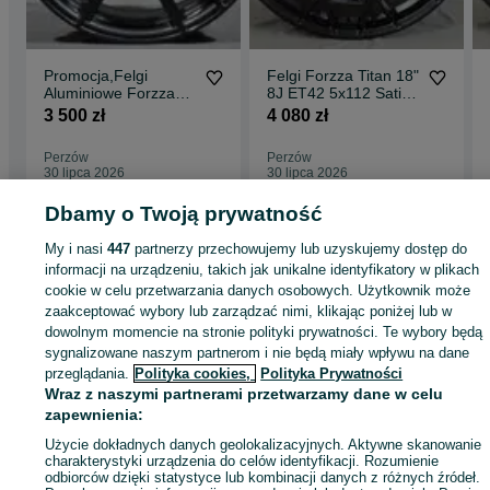
Promocja,Felgi
Felgi Forzza Titan 18"
Aluminiowe Forzza
8J ET42 5x112 Satin
Sigma 18" 8J ET42
Black
3 500 zł
4 080 zł
5x112 Black Magic
Perzów
Perzów
30 lipca 2026
30 lipca 2026
Dbamy o Twoją prywatność
Strona główna
Motoryzacja
Opony i Felgi
Felgi
Felgi - Wielkopolskie
Felg
My i nasi
447
partnerzy przechowujemy lub uzyskujemy dostęp do
- Perzów
informacji na urządzeniu, takich jak unikalne identyfikatory w plikach
cookie w celu przetwarzania danych osobowych. Użytkownik może
zaakceptować wybory lub zarządzać nimi, klikając poniżej lub w
KATEGORIA
dowolnym momencie na stronie polityki prywatności. Te wybory będą
sygnalizowane naszym partnerom i nie będą miały wpływu na dane
przeglądania.
Polityka cookies,
Polityka Prywatności
ID:
872863897
Wyświetlenia: 3
Wraz z naszymi partnerami przetwarzamy dane w celu
zapewnienia:
Zadzwoń / SMS
Wyślij wiadomość
Użycie dokładnych danych geolokalizacyjnych. Aktywne skanowanie
charakterystyki urządzenia do celów identyfikacji. Rozumienie
odbiorców dzięki statystyce lub kombinacji danych z różnych źródeł.