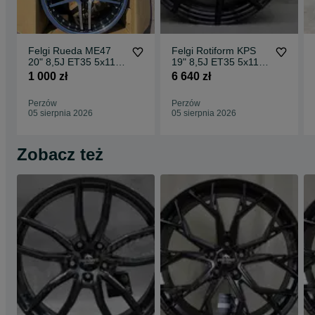
Felgi Rueda ME47
Felgi Rotiform KPS
20" 8,5J ET35 5x112
19" 8,5J ET35 5x112
CBKF1 / 2 sztuki
Matte Black Face w/
1 000 zł
6 640 zł
Gloss
Perzów
Perzów
05 sierpnia 2026
05 sierpnia 2026
Zobacz też