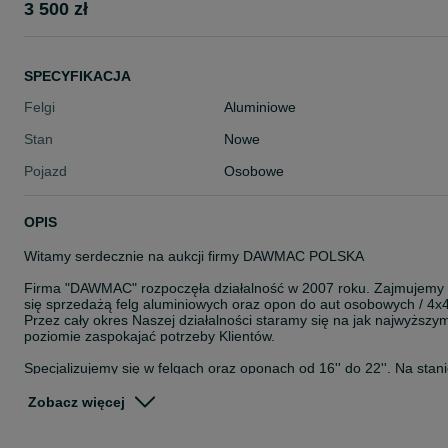
3 500 zł
SPECYFIKACJA
Felgi
Aluminiowe
Stan
Nowe
Pojazd
Osobowe
OPIS
Witamy serdecznie na aukcji firmy DAWMAC POLSKA
Firma "DAWMAC" rozpoczęła działalność w 2007 roku. Zajmujemy
się sprzedażą felg aluminiowych oraz opon do aut osobowych / 4x4
Przez cały okres Naszej działalności staramy się na jak najwyższy
poziomie zaspokajać potrzeby Klientów.
Specjalizujemy się w felgach oraz oponach od 16'' do 22''. Na stan
posiadamy około 8000 szt felg. Jesteśmy autoryzowanym
przedstawicielem takich Firm jak: ISPIRI, OEMS, VEEMANN,
Zobacz więcej
CADES, ZITO, ROHANA, ROTIFORM, AXE, CALIBRE, KESKIN,
JAPAN RACING. CONCAVER.