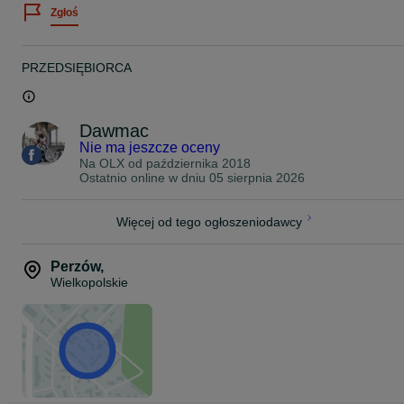
Zgłoś
Zawsze staramy się stanąć na wysokości zadania jeśli chodzi o
pomoc w doborze felg do Państwa auta.
Dziś chcemy Państwu zaoferować felgi model : FORZZA SIGMA
PRZEDSIĘBIORCA
18" 8J ET35 5x112 bore 66,45
Kolor: Black Magic
Dawmac
Waga Felgi: 8,7kg
Nie ma jeszcze oceny
Max Load: 690kg
Na OLX od
października 2018
Ostatnio online w dniu 05 sierpnia 2026
Cena z ogłoszenia dotyczy kompletu 4 felg 18" oraz zawiera VAT
23%.
Więcej od tego ogłoszeniodawcy
Proszę o kontakt telefoniczny lub za pomocą formularza olx
odnośnie wyboru oraz dostępności felg do Państwa samochodu.
Perzów
,
Zapraszamy do zapoznania się z całą naszą ofertą felg na naszej
Wielkopolskie
stronie www.dawmac.eu