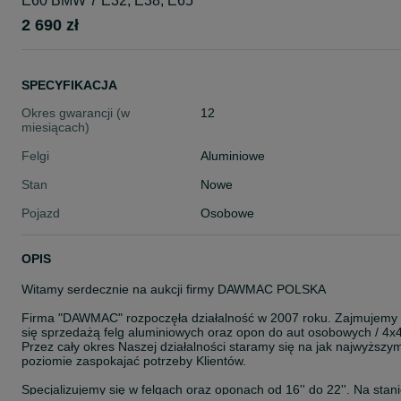
E60 BMW 7 E32, E38, E65
2 690 zł
SPECYFIKACJA
Okres gwarancji (w
12
miesiącach)
Felgi
Aluminiowe
Stan
Nowe
Pojazd
Osobowe
OPIS
Witamy serdecznie na aukcji firmy DAWMAC POLSKA
Firma "DAWMAC" rozpoczęła działalność w 2007 roku. Zajmujemy
się sprzedażą felg aluminiowych oraz opon do aut osobowych / 4x4
Przez cały okres Naszej działalności staramy się na jak najwyższy
poziomie zaspokajać potrzeby Klientów.
Specjalizujemy się w felgach oraz oponach od 16'' do 22''. Na stan