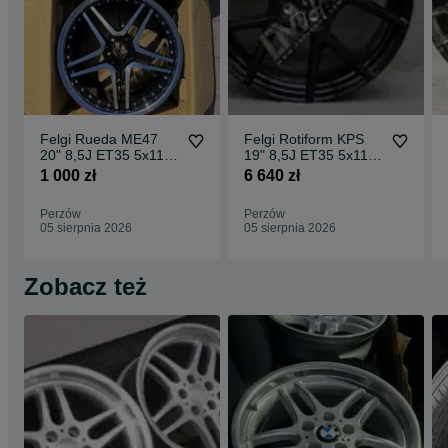
Felgi Rueda ME47
Felgi Rotiform KPS
20" 8,5J ET35 5x112
19" 8,5J ET35 5x112
CBKF1 / 2 sztuki
Matte Black Face w/
1 000 zł
6 640 zł
Gloss
Perzów
Perzów
05 sierpnia 2026
05 sierpnia 2026
Zobacz też