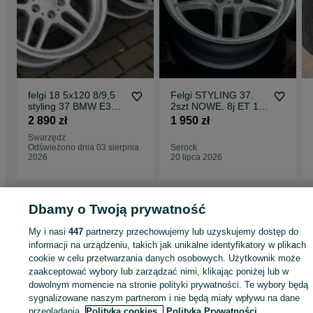
felgi 18 5x120 8/9,5
Felgi STYLING 37.
styling 37 BMW E39
2szt NOWE. 8j ET 13.
E32 E34 E38 E31
Oryginalne! BMW
2 890 zł
1 950 zł
rant replika
e34. e32. Zapas
Swarzędz
Odświeżono dnia 03 sierpnia
Serock
2026
20 lipca 2026
Dbamy o Twoją prywatność
Strona główna
Motoryzacja
Opony i Felgi
Felgi
Felgi - Wielkopolskie
Felg
My i nasi
447
partnerzy przechowujemy lub uzyskujemy dostęp do
- Perzów
informacji na urządzeniu, takich jak unikalne identyfikatory w plikach
cookie w celu przetwarzania danych osobowych. Użytkownik może
zaakceptować wybory lub zarządzać nimi, klikając poniżej lub w
KATEGORIA
dowolnym momencie na stronie polityki prywatności. Te wybory będą
sygnalizowane naszym partnerom i nie będą miały wpływu na dane
ID:
953929747
Wyświetlenia: 11
przeglądania.
Polityka cookies,
Polityka Prywatności