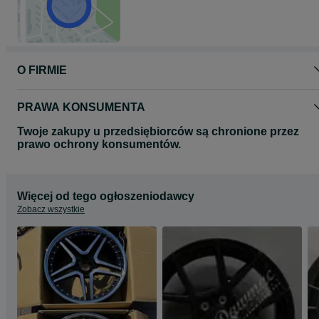
Zapraszamy!
Cena z ogłoszenia dotyczy kompletu 4 felg oraz zawiera VAT 23%.
Proszę o kontakt telefoniczny lub za pomocą formularza olx
O FIRMIE
odnośnie wyboru oraz dostępności felg do Państwa samochodu.
Zapraszamy do zapoznania się z całą naszą ofertą felg na naszej
stronie www.dawmac.eu
PRAWA KONSUMENTA
Twoje zakupy u przedsiębiorców są chronione przez
prawo ochrony konsumentów.
Więcej od tego ogłoszeniodawcy
Zobacz wszystkie