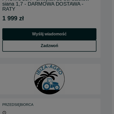
siana 1,7 - DARMOWA DOSTAWA -
RATY
1 999 zł
Wyślij wiadomość
Zadzwoń
PRZEDSIĘBIORCA