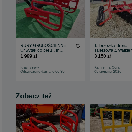
RURY GRUBOŚCIENNE -
Talerzówka Brona
Chwytak do bel 1,7m
Talerzowa Z Wałkie
balotów EURO SMS - RATY
Strunowym Strumyk
1 999 zł
3 150 zł
V2
Krasnystaw
Kamienna Góra
Odświeżono dzisiaj o 06:39
05 sierpnia 2026
Zobacz też