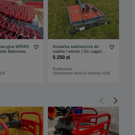
otacyjna WIRAX
Kosiarka sadownicza do
Kos
alski Bębnowa
sadów i winnic | Do ciągnika
Og
5m 1,85m
traktora | NOWA |
Nie
5 250 zł
3 0
GWARANCJA RATY
DOSTAWA
Rostarzewo
Łoc
026
Odświeżono dnia 03 sierpnia 2026
Odś