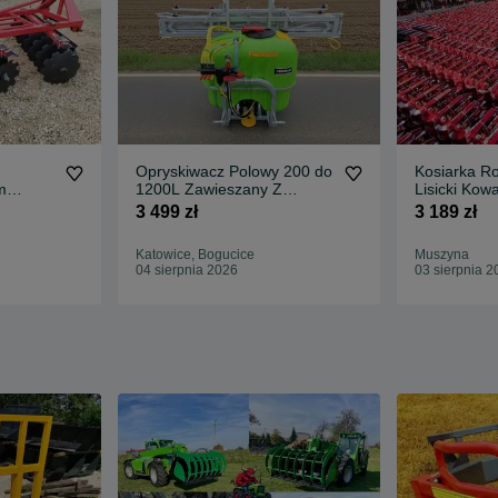
Opryskiwacz Polowy 200 do
Kosiarka R
m
1200L Zawieszany Z
Lisicki Kow
 ALFA
Dostawą Cała Polska
1,35m 1,6
3 499 zł
3 189 zł
Katowice, Bogucice
Muszyna
04 sierpnia 2026
03 sierpnia 2