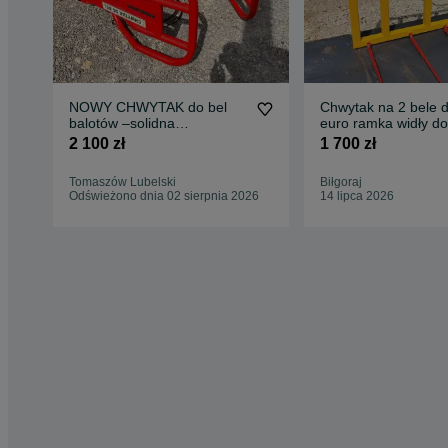
NOWY CHWYTAK do bel
Chwytak na 2 bele d
balotów –solidna
euro ramka widły d
konstrukcja
na 4 kły Filpol
2 100 zł
1 700 zł
euroramka/sms/mx
Tomaszów Lubelski
Biłgoraj
Odświeżono dnia 02 sierpnia 2026
14 lipca 2026