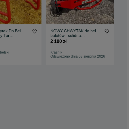
tak Do Bel
NOWY CHWYTAK do bel
Chw
y Tur
balotów –solidna
na 
-siłownik
konstrukcja
fa
2 100 zł
2 3
ty
euroramka/sms/mx
belski
Kraśnik
Wol
Odświeżono dnia 03 sierpnia 2026
04 