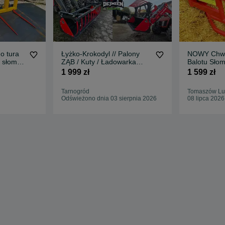
o tura
Łyżko-Krokodyl // Palony
NOWY Chwy
o słomy
ZĄB / Kuty / Ładowarka
Balotu Słom
traktor // MASZYNA DLA
Euroramka 1
1 999 zł
1 599 zł
WYMAGAJĄCYCH //
Dostawa Ra
Producent // Stal
Tarnogród
Tomaszów Lu
Wzmacniana // LEMIESZ
Odświeżono dnia 03 sierpnia 2026
08 lipca 2026
HARDOX // Solidny **