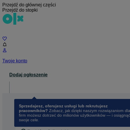
Przejdź do głównej części
Przejdź do stopki
Czat
Twoje konto
Dodaj ogłoszenie
Dla biznesu
opens in a new tab
Sprzedajesz, oferujesz usługi lub rekrutujesz
pracowników?
Zobacz, jak dzięki naszym rozwiązaniom dl
firm możesz dotrzeć do milionów użytkowników — i osiągną
swoje cele.