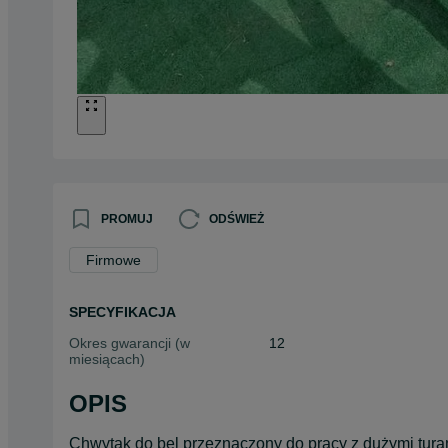
PROMUJ
ODŚWIEŻ
Firmowe
SPECYFIKACJA
Okres gwarancji (w
12
miesiącach)
OPIS
Chwytak do bel przeznaczony do pracy z dużymi tura