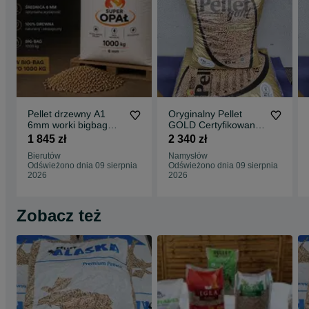
Pellet drzewny A1
Oryginalny Pellet
6mm worki bigbag
GOLD Certyfikowany
1000kg sprzedaż od
ENplus A1 mega
1 845 zł
2 340 zł
1 tony cena
jakość Dostawa
Bierutów
Namysłów
1500netto
Gratis
Odświeżono dnia 09 sierpnia
Odświeżono dnia 09 sierpnia
2026
2026
Zobacz też