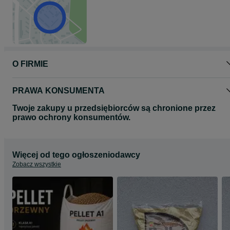
* Gniechowice Sobótka Kąty Wrocławskie Smolec Lutynia Miękinia
Brzezina Pęgów
"ODSŁUGUJEMY TAKŻE ODBIORCÓW HURTOWYCH"
Zapraszamy
Ogłoszenie ma charakter informacyjny i nie stanowi oferty
O FIRMIE
handlowej w rozumieniu art. 71 Kodeksu Cywilnego. Ceny mogą
ulec zmianie.
PRAWA KONSUMENTA
Twoje zakupy u przedsiębiorców są chronione przez
prawo ochrony konsumentów.
Więcej od tego ogłoszeniodawcy
Zobacz wszystkie