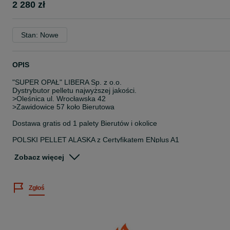
2 280 zł
Stan: Nowe
OPIS
"SUPER OPAŁ" LIBERA Sp. z o.o.
Dystrybutor pelletu najwyższej jakości.
>Oleśnica ul. Wrocławska 42
>Zawidowice 57 koło Bierutowa
Dostawa gratis od 1 palety Bierutów i okolice
POLSKI PELLET ALASKA z Certyfikatem ENplus A1
W trosce o środowisko i Twoje ciepło...
Zobacz więcej
> 100% czysta trocina z drzew iglastych
> wyłącznie z drewna korowanego
> minimum popiołu bez spieków
Zgłoś
EKONOMICZNY**EKOLOGICZNY**KOMFORTOWY
*średnica 6mm
*wartość opałowa powyżej 18 MJ/kg