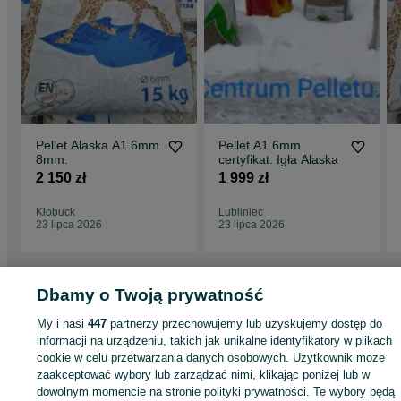
Pellet Alaska A1 6mm
Pellet A1 6mm
8mm.
certyfikat. Igła Alaska
2 150 zł
1 999 zł
Kłobuck
Lubliniec
23 lipca 2026
23 lipca 2026
Dbamy o Twoją prywatność
Strona główna
Dom i Ogród
Ogrzewanie
Opał
Pellet
Pellet - Dolnośląski
Pellet - Bierutów
My i nasi
447
partnerzy przechowujemy lub uzyskujemy dostęp do
informacji na urządzeniu, takich jak unikalne identyfikatory w plikach
cookie w celu przetwarzania danych osobowych. Użytkownik może
KATEGORIA
zaakceptować wybory lub zarządzać nimi, klikając poniżej lub w
dowolnym momencie na stronie polityki prywatności. Te wybory będą