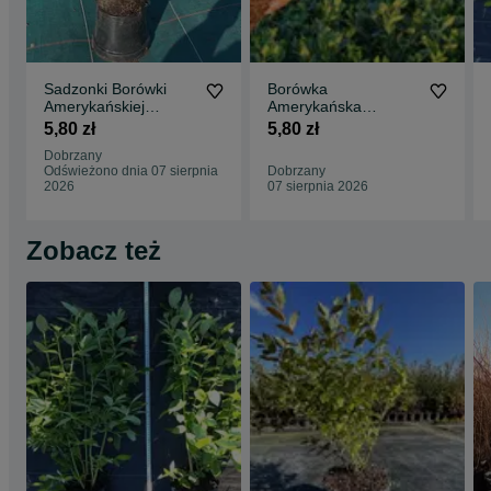
Sadzonki Borówki
Borówka
Amerykańskiej
Amerykańska
odmiana DUKE
sadzonki 3 letnie z
5,80 zł
5,80 zł
certyfikatem ( CAC )
Dobrzany
Odświeżono dnia 07 sierpnia
Dobrzany
2026
07 sierpnia 2026
Zobacz też