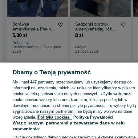
Borówka
Sadzonki borówki
Amerykańska Piękne
amerykańskiej, różne
sadzonki 3 i 4 letnie
odmiany, CAC,
5,80 zł
8 zł
Paszporty
Dobrzany
Odświeżono dnia 06 sierpnia
Grójec
2026
21 lipca 2026
Dbamy o Twoją prywatność
Strona główna
Rolnictwo
Produkty rolne
Produkty rolne -
My i nasi
447
partnerzy przechowujemy lub uzyskujemy dostęp do
Zachodniopomorskie
Produkty rolne - Dobrzany
informacji na urządzeniu, takich jak unikalne identyfikatory w plikach
cookie w celu przetwarzania danych osobowych. Użytkownik może
zaakceptować wybory lub zarządzać nimi, klikając poniżej lub w
KATEGORIA
dowolnym momencie na stronie polityki prywatności. Te wybory będą
sygnalizowane naszym partnerom i nie będą miały wpływu na dane
przeglądania.
Polityka cookies,
Polityka Prywatności
ID:
343134964
Wyświetlenia: 171
Wraz z naszymi partnerami przetwarzamy dane w celu
zapewnienia:
Zadzwoń / SMS
Wyślij wiadomość
Użycie dokładnych danych geolokalizacyjnych. Aktywne skanowanie