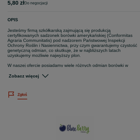
5,80 zł
do negocjacji
OPIS
Jesteśmy firmą szkółkarską zajmującą się produkcją
certyfikowanych sadzonek borówki amerykańskiej (Conformitas
Agraria Communitatis) pod nadzorem Państwowej Inspekcji
Ochrony Roślin i Nasiennictwa, przy czym gwarantujemy czystość
genetyczną odmian, co skutkuje, że w najbliższych latach
uzyskujemy możliwie najwyższy plon.
W naszej ofercie posiadamy wiele różnych odmian borówki w
zależności od potrzeb klientów. Współpracujemy z wieloma
szkółkami oraz plantatorami w kraju i za granicą. Naszym klientom
Zobacz więcej
oferujemy profesjonalną pomoc w zakładaniu własnych plantacji
Odmiany, które znajdują się w naszej ofercie :
Zgłoś
-Bluecrop
-Duke
-Chandler
-Bluegold
-Earlyblue
-Patriot
-Nelson
-Toro
-Sierra