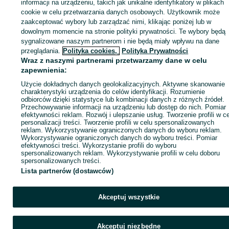
Zaloguj się lub załóż konto na OLX, aby skontaktować się z t
informacji na urządzeniu, takich jak unikalne identyfikatory w plikach
sprzedającym
cookie w celu przetwarzania danych osobowych. Użytkownik może
zaakceptować wybory lub zarządzać nimi, klikając poniżej lub w
dowolnym momencie na stronie polityki prywatności. Te wybory będą
sygnalizowane naszym partnerom i nie będą miały wpływu na dane
Zaloguj się / Załóż konto
przeglądania.
Polityka cookies,
Polityka Prywatności
Wraz z naszymi partnerami przetwarzamy dane w celu
Kup
zapewnienia:
Użycie dokładnych danych geolokalizacyjnych. Aktywne skanowanie
charakterystyki urządzenia do celów identyfikacji. Rozumienie
odbiorców dzięki statystyce lub kombinacji danych z różnych źródeł.
Przechowywanie informacji na urządzeniu lub dostęp do nich. Pomiar
efektywności reklam. Rozwój i ulepszanie usług. Tworzenie profili w c
personalizacji treści. Tworzenie profili w celu spersonalizowanych
reklam. Wykorzystywanie ograniczonych danych do wyboru reklam.
Wykorzystywanie ograniczonych danych do wyboru treści. Pomiar
efektywności treści. Wykorzystanie profili do wyboru
spersonalizowanych reklam. Wykorzystywanie profili w celu doboru
spersonalizowanych treści.
Lista partnerów (dostawców)
Akceptuj wszystkie
Akceptuj niezbędne