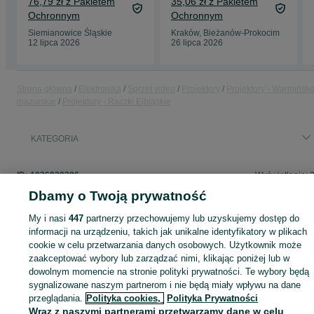
76,79 zł z Pakietem
35,06 zł z Pakietem
pilotem
Ochronnym
Ochronnym
Siemianowice Śląskie
Kraków, Bieżanów-Prokocim
12 lipca 2026
26 lipca 2026
Strona główna
Elektronika
Sprzęt video
Projektory
Projektory - Warmińsko
mazurskie
Projektory - Raczki Elbląskie
KATEGORIA
ID:
1036020286
Wyświetlenia: 
Dbamy o Twoją prywatność
My i nasi
447
partnerzy przechowujemy lub uzyskujemy dostęp do
informacji na urządzeniu, takich jak unikalne identyfikatory w plikach
Zaloguj się lub załóż konto na OLX, aby skontaktować się z t
cookie w celu przetwarzania danych osobowych. Użytkownik może
sprzedającym
zaakceptować wybory lub zarządzać nimi, klikając poniżej lub w
dowolnym momencie na stronie polityki prywatności. Te wybory będą
sygnalizowane naszym partnerom i nie będą miały wpływu na dane
Zaloguj się / Załóż konto
przeglądania.
Polityka cookies,
Polityka Prywatności
Wraz z naszymi partnerami przetwarzamy dane w celu