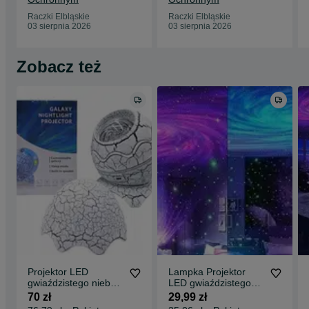
Raczki Elbląskie
Raczki Elbląskie
03 sierpnia 2026
03 sierpnia 2026
Zobacz też
Projektor LED
Lampka Projektor
gwiaździstego nieba
LED gwiaździstego
Z GŁOŚNIKIEM
nieba z pilotem
70 zł
29,99 zł
BLUETOOTH z