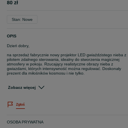
80 zł
Stan: Nowe
OPIS
Dzień dobry,
na sprzedaż fabrycznie nowy projektor LED gwiaździstego nieba z
pilotem zdalnego sterowania, idealny do stworzenia magicznej
atmosfery w pokoju. Rzucający realistyczne obrazy nieba z
gwiazdami, których intensywność można regulować. Doskonały
prezent dla miłośników kosmosu i nie tylko.
Projektor LED gwiaździstego nieba, Galaxy Light z pilotem zdalneg
sterowania i timerem, lampka nocna, projektor gwiazd Smart Star,
Zobacz więcej
biały, najlepszy prezent dla dzieci/dorosłych, dekoracja sypialni
Zapraszam do zakupu, daje piękne efekty
Zgłoś
Wysyłka po przedpłacie gratis lub pobraniowa dodatkowo płatna.
OSOBA PRYWATNA