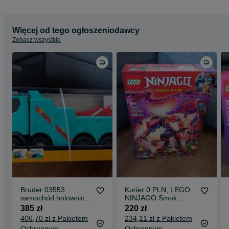
Więcej od tego ogłoszeniodawcy
Zobacz wszystkie
Bruder 03553
Kurier 0 PLN, LEGO
samochód holowniczy
NINJAGO Smok
Scania Super 560R +
chaosu Kiełogrzmot
385 zł
220 zł
moduł świetlny
71832
406,70 zł z Pakietem
234,11 zł z Pakietem
Ochronnym
Ochronnym