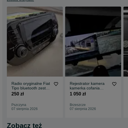
Radio oryginalne Fiat
Rejestrator kamera
Tipo bluetooth zestaw
kamerka cofania
głośnomówiący z
HS900 sony na
250 zł
1 050 zł
kodem
lusterko z montażem
Pszczyna
Brzeszcze
07 sierpnia 2026
07 sierpnia 2026
Zobacz też