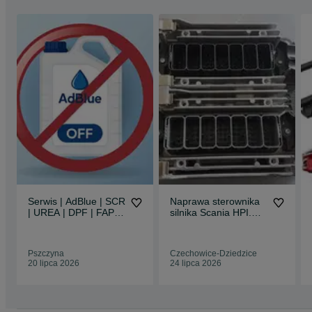
Serwis | AdBlue | SCR
Naprawa sterownika
| UREA | DPF | FAP |
silnika Scania HPI.
NOx | EGR | Chip
XPI, PDE, S8
Tuning |
Pszczyna
Czechowice-Dziedzice
20 lipca 2026
24 lipca 2026