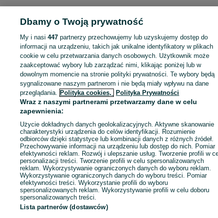
Strona główna
Motoryzacja
Wyposażenie i akcesoria samochodowe
Elektronika samochodowa
Elektronika samochodowa - Śląskie
Elektronika
Dbamy o Twoją prywatność
samochodowa - Pszczyna
My i nasi
447
partnerzy przechowujemy lub uzyskujemy dostęp do
informacji na urządzeniu, takich jak unikalne identyfikatory w plikach
KATEGORIA
cookie w celu przetwarzania danych osobowych. Użytkownik może
zaakceptować wybory lub zarządzać nimi, klikając poniżej lub w
dowolnym momencie na stronie polityki prywatności. Te wybory będą
ID:
870526725
Wyświetlenia: 15
sygnalizowane naszym partnerom i nie będą miały wpływu na dane
przeglądania.
Polityka cookies,
Polityka Prywatności
Wraz z naszymi partnerami przetwarzamy dane w celu
Zadzwoń / SMS
Wyślij wiadomość
zapewnienia:
Użycie dokładnych danych geolokalizacyjnych. Aktywne skanowanie
charakterystyki urządzenia do celów identyfikacji. Rozumienie
odbiorców dzięki statystyce lub kombinacji danych z różnych źródeł.
Przechowywanie informacji na urządzeniu lub dostęp do nich. Pomiar
efektywności reklam. Rozwój i ulepszanie usług. Tworzenie profili w c
personalizacji treści. Tworzenie profili w celu spersonalizowanych
reklam. Wykorzystywanie ograniczonych danych do wyboru reklam.
Wykorzystywanie ograniczonych danych do wyboru treści. Pomiar
efektywności treści. Wykorzystanie profili do wyboru
spersonalizowanych reklam. Wykorzystywanie profili w celu doboru
spersonalizowanych treści.
Lista partnerów (dostawców)