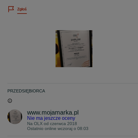
indywidualnie
Zgłoś
Koniecznie sprawdź pozostałe nasze oferty OLX
Opinie klientów wizytówka Google po wpisaniu frazy Mojamarka
Gilowice k/Pszczyny .
8km od Brzeszcze 15km od Oświęcim
PRZEDSIĘBIORCA
www.mojamarka.pl
Nie ma jeszcze oceny
Na OLX od
czerwca 2018
Ostatnio online wczoraj o 08:03