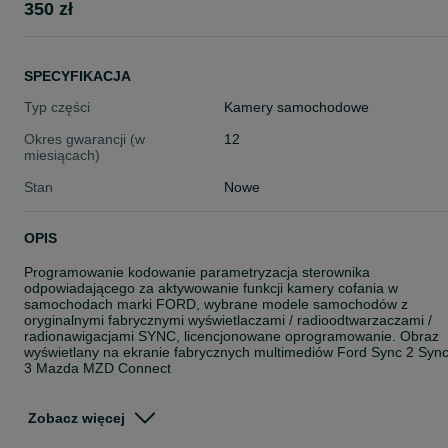
350 zł
SPECYFIKACJA
Typ części
Kamery samochodowe
Okres gwarancji (w
12
miesiącach)
Stan
Nowe
OPIS
Programowanie kodowanie parametryzacja sterownika
odpowiadającego za aktywowanie funkcji kamery cofania w
samochodach marki FORD, wybrane modele samochodów z
oryginalnymi fabrycznymi wyświetlaczami / radioodtwarzaczami /
radionawigacjami SYNC, licencjonowane oprogramowanie. Obraz
wyświetlany na ekranie fabrycznych multimediów Ford Sync 2 Syn
3 Mazda MZD Connect
Możliwość przeprowadzenia kompleksowej instalacji kamery cofani
w samochodach fiesta, focus, c-max b-max, s-max, galaxy, monde
Zobacz więcej
mk4 mk5, kuga, inne modele MAZDA 2,3, 6, cx3, cx5 ceny ustalan