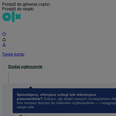
Przejdź do głównej części
Przejdź do stopki
Czat
Twoje konto
Dodaj ogłoszenie
Dla biznesu
opens in a new tab
Sprzedajesz, oferujesz usługi lub rekrutujesz
pracowników?
Zobacz, jak dzięki naszym rozwiązaniom dl
firm możesz dotrzeć do milionów użytkowników — i osiągną
swoje cele.