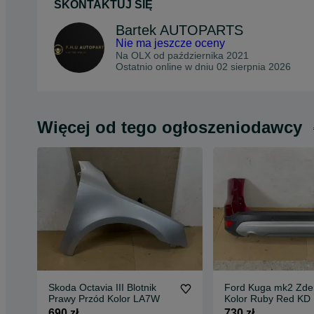
SKONTAKTUJ SIĘ
Bartek AUTOPARTS
Nie ma jeszcze oceny
Na OLX od
października 2021
Ostatnio online w dniu 02 sierpnia 2026
Więcej od tego ogłoszeniodawcy
Skoda Octavia III Blotnik
Ford Kuga mk2 Zderzak Tył
Prawy Przód Kolor LA7W
Kolor Ruby Red KD
690 zł
730 zł