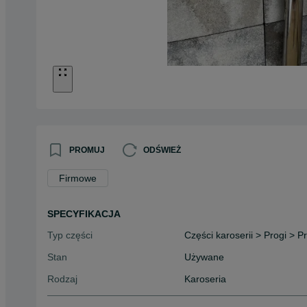
PROMUJ
ODŚWIEŻ
Firmowe
SPECYFIKACJA
Typ części
Części karoserii > Progi > P
Stan
Używane
Rodzaj
Karoseria