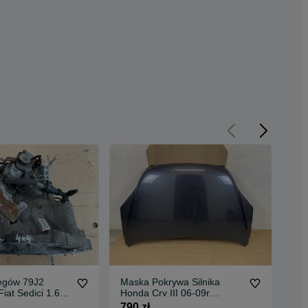
iegów 79J2
Maska Pokrywa Silnika
Kla
iat Sedici 1.6
Honda Crv III 06-09r
Toy
NH684P
Kol
790 zł
790