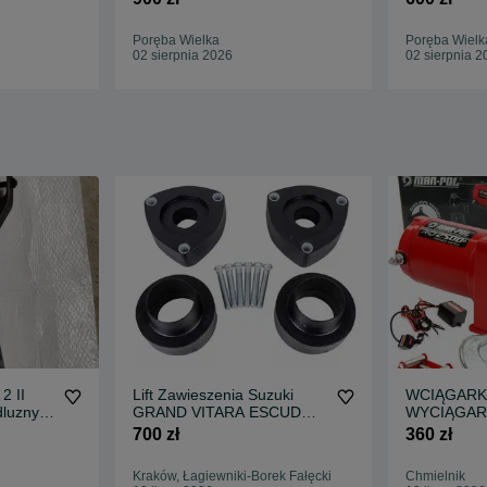
Poręba Wielka
Poręba Wielk
02 sierpnia 2026
02 sierpnia 2
2 II
Lift Zawieszenia Suzuki
WCIĄGARK
luzny
GRAND VITARA ESCUDO
WYCIĄGAR
2005--2016
Akumulator
700 zł
360 zł
RQ2500 + P
Bezprzewo
Kraków, Łagiewniki-Borek Fałęcki
Chmielnik