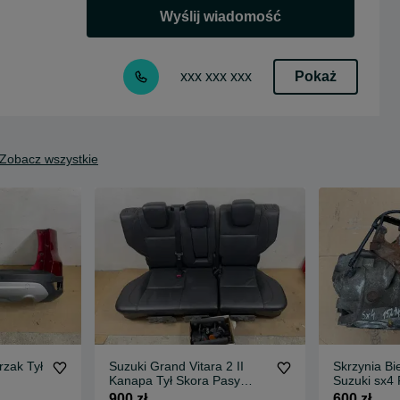
Wyślij wiadomość
Pokaż
xxx xxx xxx
Zobacz wszystkie
Suzuki Grand Vitara 2 II
Skrzynia B
Kanapa Tył Skora Pasy
Suzuki sx4 F
Zaślepki
4x4 Manual
900 zł
600 zł