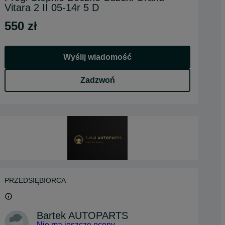
Vitara 2 II 05-14r 5 D
550 zł
Wyślij wiadomość
Zadzwoń
PRZEDSIĘBIORCA
Bartek AUTOPARTS
Nie ma jeszcze oceny