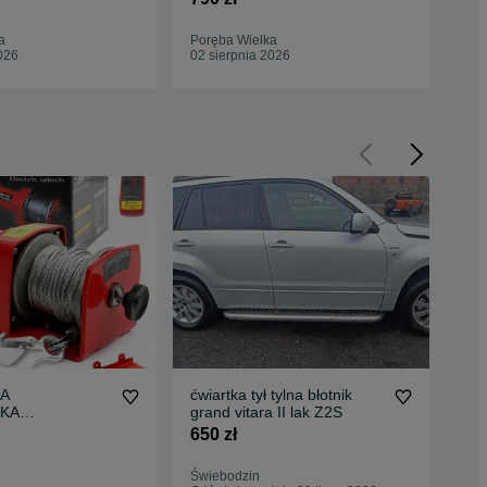
a
Poręba Wielka
Por
026
02 sierpnia 2026
02 
A
ćwiartka tył tylna błotnik
Suz
KA
grand vitara II lak Z2S
doo
owa 12V
650 zł
1 3
ilot
dowy
Świebodzin
Bie