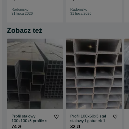
blachy stal
WYPRZEDAŻ
Radomsko
Radomsko
31 lipca 2026
31 lipca 2026
Zobacz też
Profil stalowy
Profil 100x60x3 stal
100x100x5 profile stal
stalowy I gatunek 100
I gatunek 100
60 3 sztangi 6mb 6
74 zł
32 zł