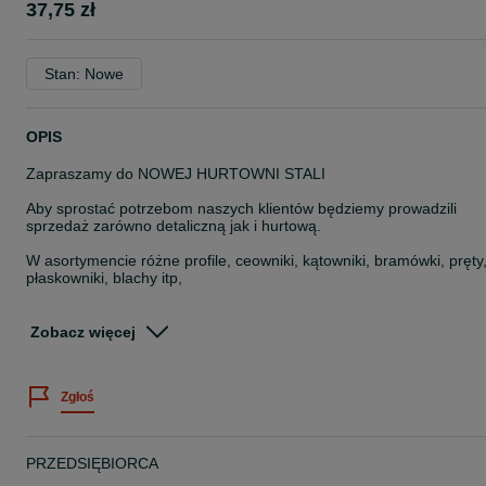
37,75 zł
Stan: Nowe
OPIS
Zapraszamy do NOWEJ HURTOWNI STALI
Aby sprostać potrzebom naszych klientów będziemy prowadzili
sprzedaż zarówno detaliczną jak i hurtową.
W asortymencie różne profile, ceowniki, kątowniki, bramówki, pręty
płaskowniki, blachy itp,
np. profil ocynkowany 100x100x2 - 37,75zł/mb
Zobacz więcej
Serdecznie zapraszamy
Oferujemy również dostawę do klienta.
Zgłoś
Dział stalowy czynny w godz. 8-16
Odbiór zamówionego wcześniej towaru możliwy w godz. 7-21
(w godzinach pracy sklepu 4Agro)
PRZEDSIĘBIORCA