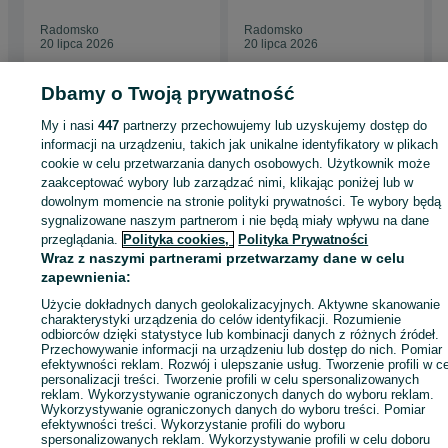
profile
Radomsko
Radomsko
20 lipca 2026
20 lipca 2026
Dbamy o Twoją prywatność
My i nasi
447
partnerzy przechowujemy lub uzyskujemy dostęp do
Strona główna
Budowa i Remont
Pozostałe
Pozostałe - Łódzkie
Pozostał
informacji na urządzeniu, takich jak unikalne identyfikatory w plikach
- Radomsko
cookie w celu przetwarzania danych osobowych. Użytkownik może
zaakceptować wybory lub zarządzać nimi, klikając poniżej lub w
dowolnym momencie na stronie polityki prywatności. Te wybory będą
KATEGORIA
sygnalizowane naszym partnerom i nie będą miały wpływu na dane
przeglądania.
Polityka cookies,
Polityka Prywatności
ID:
Wraz z naszymi partnerami przetwarzamy dane w celu
945284334
Wyświetlenia: 5
zapewnienia:
Użycie dokładnych danych geolokalizacyjnych. Aktywne skanowanie
Zadzwoń / SMS
Wyślij wiadomość
charakterystyki urządzenia do celów identyfikacji. Rozumienie
odbiorców dzięki statystyce lub kombinacji danych z różnych źródeł.
Przechowywanie informacji na urządzeniu lub dostęp do nich. Pomiar
efektywności reklam. Rozwój i ulepszanie usług. Tworzenie profili w c
personalizacji treści. Tworzenie profili w celu spersonalizowanych
reklam. Wykorzystywanie ograniczonych danych do wyboru reklam.
Wykorzystywanie ograniczonych danych do wyboru treści. Pomiar
efektywności treści. Wykorzystanie profili do wyboru
spersonalizowanych reklam. Wykorzystywanie profili w celu doboru