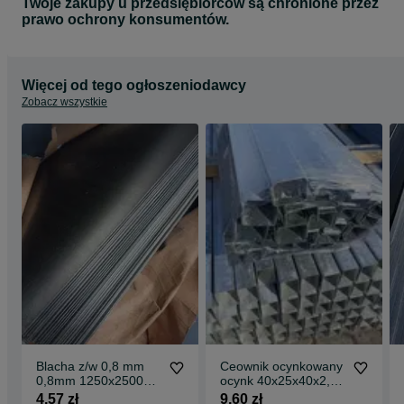
Twoje zakupy u przedsiębiorców są chronione przez
prawo ochrony konsumentów.
Więcej od tego ogłoszeniodawcy
Zobacz wszystkie
Blacha z/w 0,8 mm
Ceownik ocynkowany
0,8mm 1250x2500
ocynk 40x25x40x2,0
1,25m 2,5m 1,25x2,5
40 25 ocynki stal
4,57 zł
9,60 zł