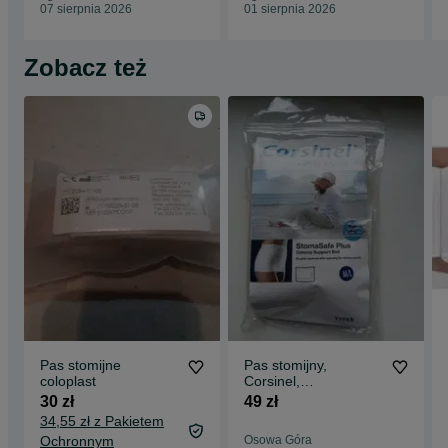
07 sierpnia 2026
01 sierpnia 2026
Zobacz też
Pas stomijne
Pas stomijny,
coloplast
Corsinel,
StomaSafePlus,
30 zł
49 zł
rozmiar M/L, beżowy
34,55 zł z Pakietem
Ochronnym
Osowa Góra