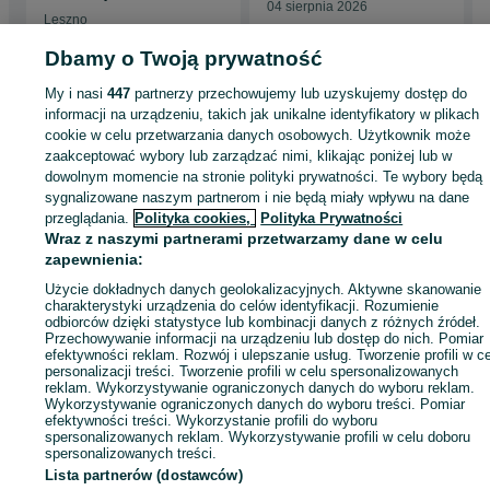
04 sierpnia 2026
Leszno
25 lipca 2026
Dbamy o Twoją prywatność
My i nasi
447
partnerzy przechowujemy lub uzyskujemy dostęp do
Strona główna
Zdrowie i Uroda
Sprzęt rehabilitacyjny i ortopedyczny
Pasy 
informacji na urządzeniu, takich jak unikalne identyfikatory w plikach
gorsety
Pasy i gorsety - Łódzkie
Pasy i gorsety - Zgierz
cookie w celu przetwarzania danych osobowych. Użytkownik może
zaakceptować wybory lub zarządzać nimi, klikając poniżej lub w
dowolnym momencie na stronie polityki prywatności. Te wybory będą
KATEGORIA
sygnalizowane naszym partnerom i nie będą miały wpływu na dane
przeglądania.
Polityka cookies,
Polityka Prywatności
Wraz z naszymi partnerami przetwarzamy dane w celu
ID:
1071438912
Wyświetlenia: 
zapewnienia:
Użycie dokładnych danych geolokalizacyjnych. Aktywne skanowanie
Kup
charakterystyki urządzenia do celów identyfikacji. Rozumienie
odbiorców dzięki statystyce lub kombinacji danych z różnych źródeł.
Przechowywanie informacji na urządzeniu lub dostęp do nich. Pomiar
efektywności reklam. Rozwój i ulepszanie usług. Tworzenie profili w c
personalizacji treści. Tworzenie profili w celu spersonalizowanych
reklam. Wykorzystywanie ograniczonych danych do wyboru reklam.
Wykorzystywanie ograniczonych danych do wyboru treści. Pomiar
efektywności treści. Wykorzystanie profili do wyboru
spersonalizowanych reklam. Wykorzystywanie profili w celu doboru
spersonalizowanych treści.
Lista partnerów (dostawców)