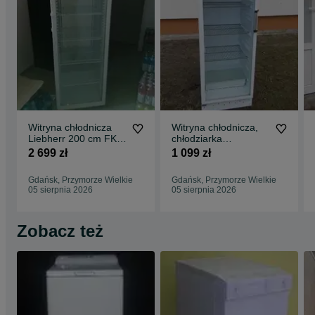
Witryna chłodnicza
Witryna chłodnicza,
Liebherr 200 cm FKD
chłodziarka
4203 , Chłodziarka
przeszklona, lada
2 699 zł
1 099 zł
przeszklona
Husqvarna gwar dost
Gdańsk, Przymorze Wielkie
Gdańsk, Przymorze Wielkie
05 sierpnia 2026
05 sierpnia 2026
Zobacz też