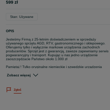
599 zł
Stan: Używane
OPIS
Jesteśmy Firmą z 25-letnim doświadczeniem w sprzedaży
używanego sprzętu AGD, RTV, gastronomicznego i sklepowego.
Oferujemy tylko i wyłącznie markowe urządzenia zachodnich
producentów. Sprzęt jest z gwarancją, zawsze zapewniamy serwis
pogwarancyjny i transport. Kupując u nas jedno urządzenie
zaoszczędzacie Państwo około 1.000 zł
Pamiętaj ! Tylko oryginalne niemieckie i szwedzkie urządzenia
wyprodukowane bezpośrednio w Niemczech i Szwecji, w
niemieckich i szwedzkich fabrykach są bardzo trwałe i
Zobacz więcej
niezawodne...Zapraszamy do zakupów.
ORYGINALNA NIEMIECKA PRALKA PRIVILEG
Zgłoś
- wymiary 40/85/60
- ładowana od góry