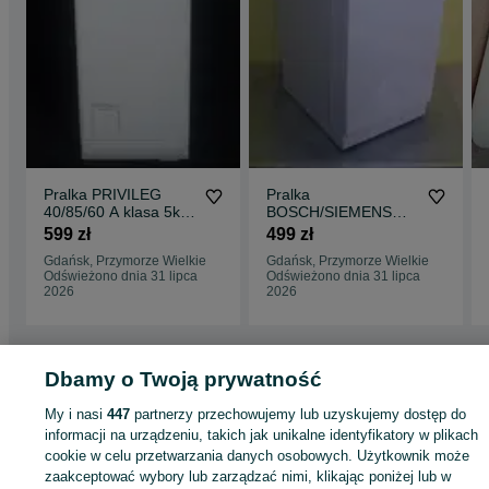
Pralka PRIVILEG
Pralka
40/85/60 A klasa 5kg
BOSCH/SIEMENS
1200 obr gwarancja
45/85/60 5 kg 1000
599 zł
499 zł
dostawa
obr klasa A gwarancja
Gdańsk, Przymorze Wielkie
Gdańsk, Przymorze Wielkie
dostawa
Odświeżono dnia 31 lipca
Odświeżono dnia 31 lipca
2026
2026
Dbamy o Twoją prywatność
Strona główna
Elektronika
Sprzęt AGD
AGD wolnostojące
Pralki
Pralki -
Pomorskie
Pralki - Gdańsk
Pralki - Przymorze Wielkie
My i nasi
447
partnerzy przechowujemy lub uzyskujemy dostęp do
informacji na urządzeniu, takich jak unikalne identyfikatory w plikach
cookie w celu przetwarzania danych osobowych. Użytkownik może
KATEGORIA
zaakceptować wybory lub zarządzać nimi, klikając poniżej lub w