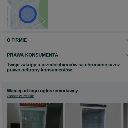
As Komis KOMIS AGD
Gdańsk Przymorze ul.Jagiellońska 8
80-371 Gdańsk
poniedziałek - piątek : 10 - 18
sobota : 9 -14
zapraszamy na : www.askomis.pl
O FIRMIE
lub na : www.askomis.com
PRAWA KONSUMENTA
Twoje zakupy u przedsiębiorców są chronione przez
prawo ochrony konsumentów.
Więcej od tego ogłoszeniodawcy
Zobacz wszystkie