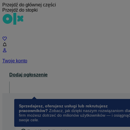
Przejdź do głównej części
Przejdź do stopki
Czat
Twoje konto
Dodaj ogłoszenie
Dla biznesu
opens in a new tab
Sprzedajesz, oferujesz usługi lub rekrutujesz
pracowników?
Zobacz, jak dzięki naszym rozwiązaniom dl
firm możesz dotrzeć do milionów użytkowników — i osiągną
swoje cele.