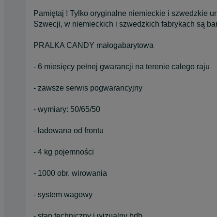
Pamiętaj ! Tylko oryginalne niemieckie i szwedzkie
Szwecji, w niemieckich i szwedzkich fabrykach są b
PRALKA CANDY małogabarytowa
- 6 miesięcy pełnej gwarancji na terenie całego raju
- zawsze serwis pogwarancyjny
- wymiary: 50/65/50
- ładowana od frontu
- 4 kg pojemności
- 1000 obr. wirowania
- system wagowy
- stan techniczny i wizualny bdb