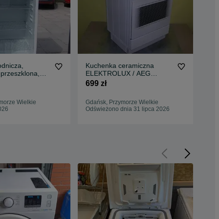
odnicza,
Kuchenka ceramiczna
Pra
 przeszklona,
ELEKTROLUX / AEG
su
olux gwarancja
60/85/60 klasa A gwarancja
60/
699 zł
599
trans
morze Wielkie
Gdańsk, Przymorze Wielkie
Gda
026
Odświeżono dnia 31 lipca 2026
Odś