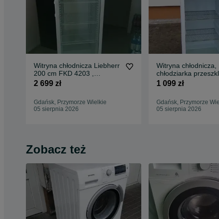
Witryna chłodnicza Liebherr
Witryna chłodnicza,
200 cm FKD 4203 ,
chłodziarka przeszk
Chłodziarka przeszklona
lada Husqvarna gwa
2 699 zł
1 099 zł
Gdańsk, Przymorze Wielkie
Gdańsk, Przymorze Wie
05 sierpnia 2026
05 sierpnia 2026
Zobacz też