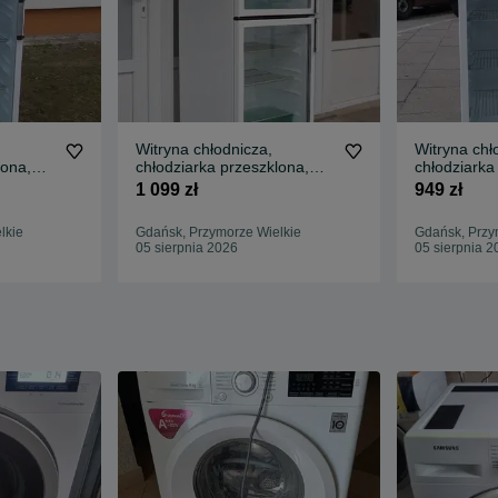
Witryna chłodnicza,
Witryna chł
lona,
chłodziarka przeszklona,
chłodziarka
r dost
lada Elektrolux gwar dost
lada Elektr
1 099 zł
949 zł
lkie
Gdańsk, Przymorze Wielkie
Gdańsk, Przy
05 sierpnia 2026
05 sierpnia 2