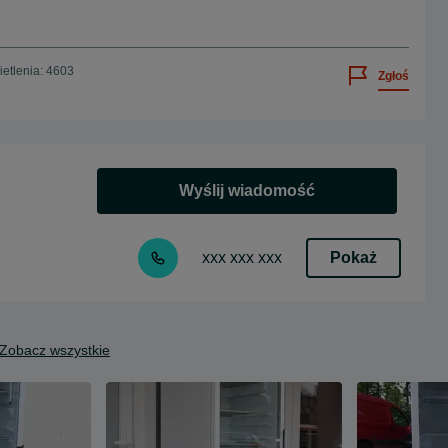
etlenia: 4603
Zgłoś
Wyślij wiadomość
Pokaż
xxx xxx xxx
Zobacz wszystkie