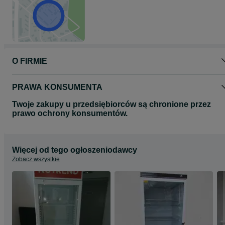
poniedziałek - piątek : 10 - 18
sobota : 9 -14
zapraszamy na : www.askomis.pl
lub na : www.askomis.com
O FIRMIE
PRAWA KONSUMENTA
Twoje zakupy u przedsiębiorców są chronione przez
prawo ochrony konsumentów.
Więcej od tego ogłoszeniodawcy
Zobacz wszystkie