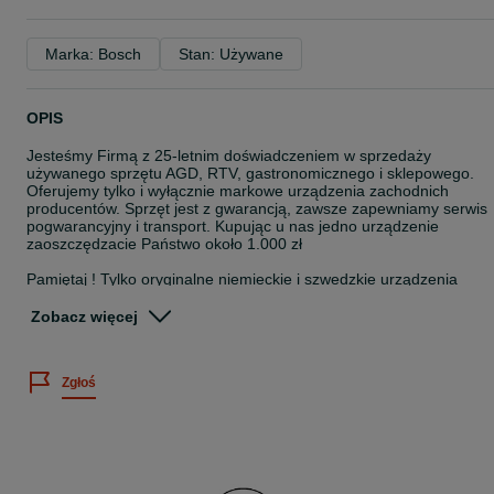
Marka: Bosch
Stan: Używane
OPIS
Jesteśmy Firmą z 25-letnim doświadczeniem w sprzedaży
używanego sprzętu AGD, RTV, gastronomicznego i sklepowego.
Oferujemy tylko i wyłącznie markowe urządzenia zachodnich
producentów. Sprzęt jest z gwarancją, zawsze zapewniamy serwis
pogwarancyjny i transport. Kupując u nas jedno urządzenie
zaoszczędzacie Państwo około 1.000 zł
Pamiętaj ! Tylko oryginalne niemieckie i szwedzkie urządzenia
wyprodukowane bezpośrednio w Niemczech i Szwecji, w
niemieckich i szwedzkich fabrykach są bardzo trwałe i
Zobacz więcej
niezawodne...Zapraszamy do zakupów.
PRALKA BOSCH MAX 7 kg 60/85/60 1400 obr GWARANCJA
Zgłoś
DOSTAWA
- wymiary 60/85/60
- 1400 obr/min
- klasa energetyczna A