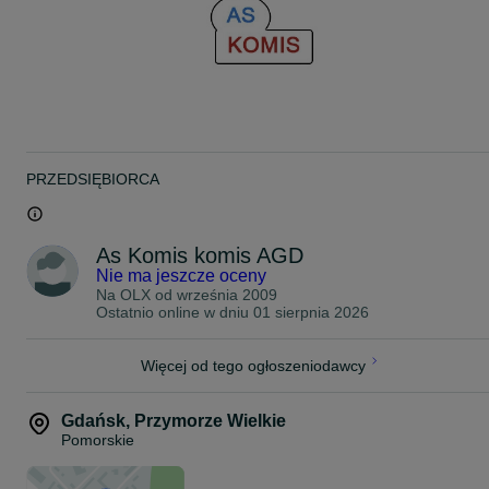
- system wagowy
- system antyzagnieceniowy
- stan bdb
- 6 miesięcy pełnej gwarancji na terenie całego kraju
- zawsze serwis pogwarancyjny
PRZEDSIĘBIORCA
- dostarczymy do każdej miejscowości w kraju
- na terenie trójmiasta wniesienie i montaż
As Komis komis AGD
Nie ma jeszcze oceny
Dostawy :
Na OLX od
września 2009
trójmiasto - 150 zł /pod dom, firmę/
Ostatnio online w dniu 01 sierpnia 2026
pomorskie - 150 zł /pod dom, firmę/
kraj - 150 zł /pod dom, firmę/
Więcej od tego ogłoszeniodawcy
Uwaga. Przy zamówieniu dwóch urządzeń dostawa na terenie kraj
wyniesie również 150 zł.
Gdańsk
,
Przymorze Wielkie
As Komis KOMIS AGD
Pomorskie
Gdańsk Przymorze ul.Jagiellońska 8
80-371 Gdańsk