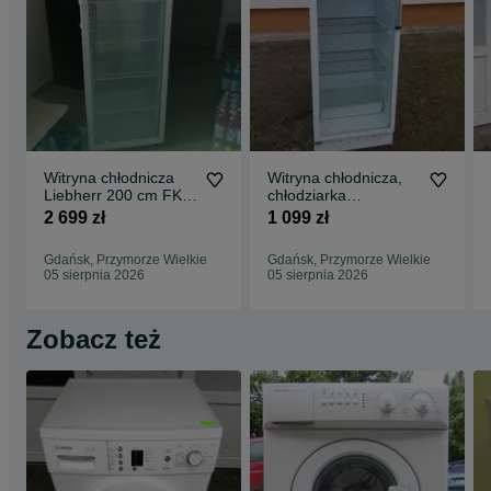
Witryna chłodnicza
Witryna chłodnicza,
Liebherr 200 cm FKD
chłodziarka
4203 , Chłodziarka
przeszklona, lada
2 699 zł
1 099 zł
przeszklona
Husqvarna gwar dost
Gdańsk, Przymorze Wielkie
Gdańsk, Przymorze Wielkie
05 sierpnia 2026
05 sierpnia 2026
Zobacz też