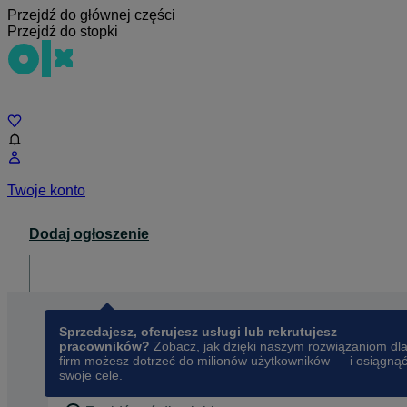
Przejdź do głównej części
Przejdź do stopki
Czat
Twoje konto
Dodaj ogłoszenie
Dla biznesu
opens in a new tab
Sprzedajesz, oferujesz usługi lub rekrutujesz
pracowników?
Zobacz, jak dzięki naszym rozwiązaniom dl
firm możesz dotrzeć do milionów użytkowników — i osiągną
swoje cele.