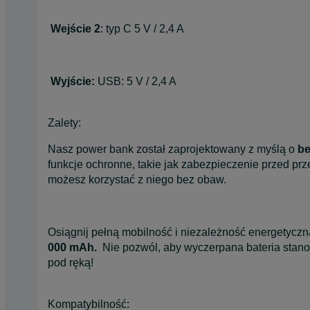
Wejście 2
: typ C 5 V / 2,4 A
Wyjście:
USB: 5 V / 2,4 A
Zalety:
Nasz power bank został zaprojektowany z myślą o
be
funkcje ochronne, takie jak zabezpieczenie przed p
możesz korzystać z niego bez obaw.
Osiągnij pełną mobilność i niezależność energetycz
000 mAh.
Nie pozwól, aby wyczerpana bateria stano
pod ręką!
Kompatybilność: