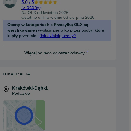
5.0
/
5
(
2 oceny
)
Na OLX od
kwietnia 2026
Ostatnio online w dniu 03 sierpnia 2026
Oceny w kategoriach z Przesyłką OLX są
weryfikowane
i wystawiane tylko przez osoby, które
kupiły przedmiot.
Jak działają oceny?
Więcej od tego ogłoszeniodawcy
LOKALIZACJA
Krakówki-Dąbki
,
Podlaskie