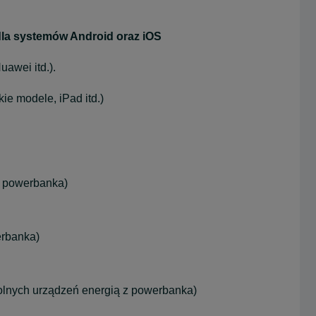
dla systemów Android oraz iOS
awei itd.).
e modele, iPad itd.)
ia powerbanka)
erbanka)
olnych urządzeń energią z powerbanka)