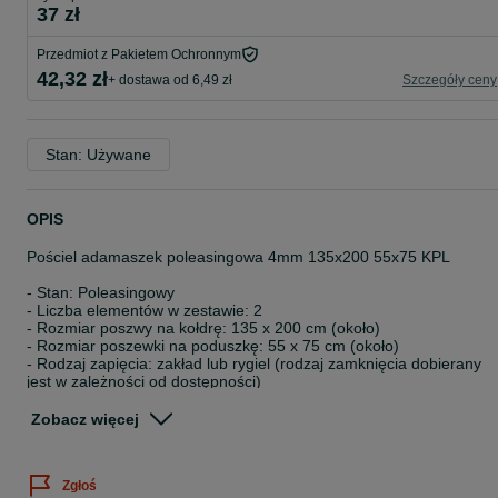
37 zł
Przedmiot z Pakietem Ochronnym
42,32 zł
+ dostawa od 6,49 zł
Szczegóły ceny
Stan: Używane
OPIS
Pościel adamaszek poleasingowa 4mm 135x200 55x75 KPL
- Stan: Poleasingowy
- Liczba elementów w zestawie: 2
- Rozmiar poszwy na kołdrę: 135 x 200 cm (około)
- Rozmiar poszewki na poduszkę: 55 x 75 cm (około)
- Rodzaj zapięcia: zakład lub rygiel (rodzaj zamknięcia dobierany
jest w zależności od dostępności)
- Kolor: biały
- Wzór: pasek 4mm
Zobacz więcej
- Skład: mieszanka materiałów z przewagą bawełny
- Temperatura prania: 95 °C
- Kod produktu: 150535190
Zgłoś