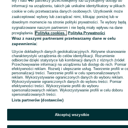
My i nasi
447
partnerzy przechowujemy lub uzyskujemy dostęp do
informacji na urządzeniu, takich jak unikalne identyfikatory w plikach
cookie w celu przetwarzania danych osobowych. Użytkownik może
Zaloguj się / Załóż konto
zaakceptować wybory lub zarządzać nimi, klikając poniżej lub w
dowolnym momencie na stronie polityki prywatności. Te wybory będą
sygnalizowane naszym partnerom i nie będą miały wpływu na dane
Kup
przeglądania.
Polityka cookies,
Polityka Prywatności
Wraz z naszymi partnerami przetwarzamy dane w celu
zapewnienia:
Użycie dokładnych danych geolokalizacyjnych. Aktywne skanowanie
charakterystyki urządzenia do celów identyfikacji. Rozumienie
odbiorców dzięki statystyce lub kombinacji danych z różnych źródeł.
Przechowywanie informacji na urządzeniu lub dostęp do nich. Pomiar
efektywności reklam. Rozwój i ulepszanie usług. Tworzenie profili w c
personalizacji treści. Tworzenie profili w celu spersonalizowanych
reklam. Wykorzystywanie ograniczonych danych do wyboru reklam.
Wykorzystywanie ograniczonych danych do wyboru treści. Pomiar
efektywności treści. Wykorzystanie profili do wyboru
spersonalizowanych reklam. Wykorzystywanie profili w celu doboru
spersonalizowanych treści.
Lista partnerów (dostawców)
Akceptuj wszystkie