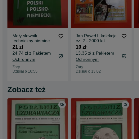
Mały słownik
Jan Paweł II kolekcja
techniczny niemiecko-
cz. 2 - 2000 lat
polski, polsko-
chrześcijaństwa nr 5
21 zł
10 zł
niemiecki
(30)
24,74 zł z Pakietem
13,35 zł z Pakietem
Ochronnym
Ochronnym
Żory
Żory
Dzisiaj o 16:55
Dzisiaj o 13:02
Zobacz też