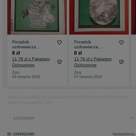
Poradnik
Poradnik
uzdrawiacza,
uzdrawiacza,
kwiecień 2001, nr
kwiecień 1998, nr
8 zł
8 zł
4/101
4/65
11,78 zł z Pakietem
11,78 zł z Pakietem
Ochronnym
Ochronnym
Żory
Żory
03 sierpnia 2026
07 sierpnia 2026
Strona główna
Muzyka i Edukacja
Książki
Czasopisma
Czasopisma -
Śląskie
Czasopisma - Żory
KATEGORIA
ID:
1059952499
Wyświetlenia: