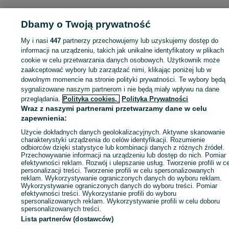
Dbamy o Twoją prywatność
My i nasi
447
partnerzy przechowujemy lub uzyskujemy dostęp do
Zaloguj się lub załóż konto na OLX, aby skontaktować się z t
informacji na urządzeniu, takich jak unikalne identyfikatory w plikach
sprzedającym
cookie w celu przetwarzania danych osobowych. Użytkownik może
zaakceptować wybory lub zarządzać nimi, klikając poniżej lub w
dowolnym momencie na stronie polityki prywatności. Te wybory będą
Zaloguj się / Załóż konto
sygnalizowane naszym partnerom i nie będą miały wpływu na dane
przeglądania.
Polityka cookies,
Polityka Prywatności
Wraz z naszymi partnerami przetwarzamy dane w celu
Kup
zapewnienia:
Użycie dokładnych danych geolokalizacyjnych. Aktywne skanowanie
charakterystyki urządzenia do celów identyfikacji. Rozumienie
odbiorców dzięki statystyce lub kombinacji danych z różnych źródeł.
Przechowywanie informacji na urządzeniu lub dostęp do nich. Pomiar
efektywności reklam. Rozwój i ulepszanie usług. Tworzenie profili w c
personalizacji treści. Tworzenie profili w celu spersonalizowanych
reklam. Wykorzystywanie ograniczonych danych do wyboru reklam.
Wykorzystywanie ograniczonych danych do wyboru treści. Pomiar
efektywności treści. Wykorzystanie profili do wyboru
spersonalizowanych reklam. Wykorzystywanie profili w celu doboru
spersonalizowanych treści.
Lista partnerów (dostawców)