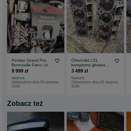
Pontiac Grand Prix
Chevrolet LS1
Bonneville Fiero i inne
kompletne głowice
GM kompletny silnik
para
9 999 zł
3 499 zł
L67
Malbork
Malbork
Odświeżono dnia 05 sierpnia
Odświeżono dnia 05 sierpnia
2026
2026
Zobacz też