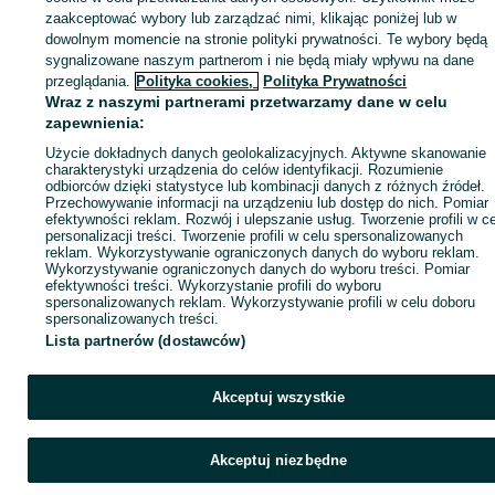
KATEGORIA
zaakceptować wybory lub zarządzać nimi, klikając poniżej lub w
dowolnym momencie na stronie polityki prywatności. Te wybory będą
sygnalizowane naszym partnerom i nie będą miały wpływu na dane
ID:
924687112
Wyświetlenia: 
przeglądania.
Polityka cookies,
Polityka Prywatności
Wraz z naszymi partnerami przetwarzamy dane w celu
zapewnienia:
Zadzwoń / SMS
Wyślij wiadomość
Użycie dokładnych danych geolokalizacyjnych. Aktywne skanowanie
charakterystyki urządzenia do celów identyfikacji. Rozumienie
odbiorców dzięki statystyce lub kombinacji danych z różnych źródeł.
Przechowywanie informacji na urządzeniu lub dostęp do nich. Pomiar
efektywności reklam. Rozwój i ulepszanie usług. Tworzenie profili w c
personalizacji treści. Tworzenie profili w celu spersonalizowanych
reklam. Wykorzystywanie ograniczonych danych do wyboru reklam.
Wykorzystywanie ograniczonych danych do wyboru treści. Pomiar
efektywności treści. Wykorzystanie profili do wyboru
spersonalizowanych reklam. Wykorzystywanie profili w celu doboru
spersonalizowanych treści.
Lista partnerów (dostawców)
Akceptuj wszystkie
Akceptuj niezbędne