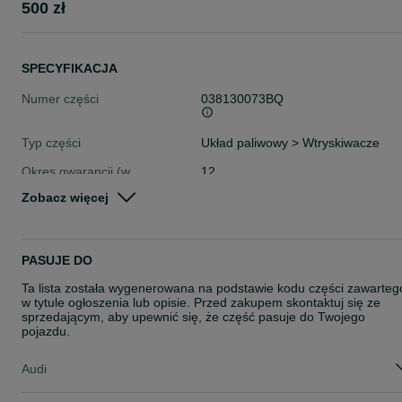
500 zł
SPECYFIKACJA
Numer części
038130073BQ
Typ części
Układ paliwowy > Wtryskiwacze
Okres gwarancji (w
12
miesiącach)
Zobacz więcej
Stan
Nowe
Rodzaj
Silniki
PASUJE DO
Ta lista została wygenerowana na podstawie kodu części zawarteg
w tytule ogłoszenia lub opisie. Przed zakupem skontaktuj się ze
sprzedającym, aby upewnić się, że część pasuje do Twojego
pojazdu.
Audi