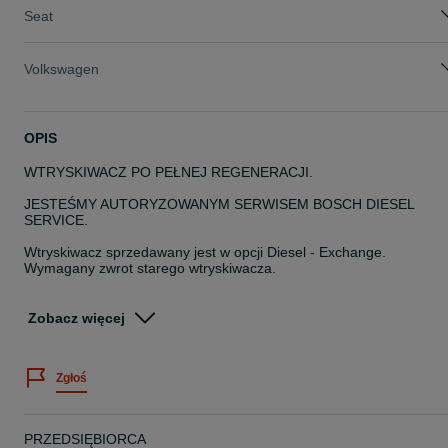
Seat
Volkswagen
OPIS
WTRYSKIWACZ PO PEŁNEJ REGENERACJI.
JESTEŚMY AUTORYZOWANYM SERWISEM BOSCH DIESEL
SERVICE.
Wtryskiwacz sprzedawany jest w opcji Diesel - Exchange.
Wymagany zwrot starego wtryskiwacza.
Wtryskiwacze przechodzą proces długich testów na stole
probierczym marki Ditex JINNY EDX711F. Gwarantujemy najwyższ
Zobacz więcej
jakość przeprowadzonej regeneracji, klient otrzymuje protokół z
wydrukami parametrów wtryskiwacza przed i po naprawie z stołu
probierczego.
Zgłoś
Po naprawie klient otrzymuje 12 miesięczna gwarancję.
Przy zakupię u nas dostają Państwo nowy zestaw montażowy!
PRZEDSIĘBIORCA