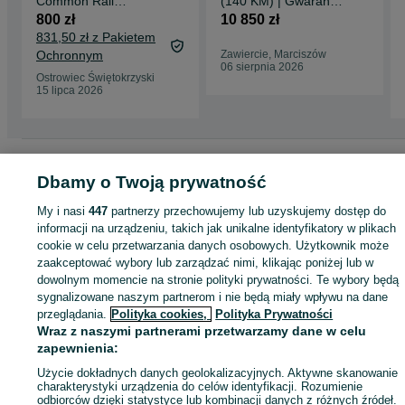
Common Rail
(140 KM) | Gwarancja
0445116030
| Montaż | Laweta |
800 zł
10 850 zł
Volkswagen Passat
Zawiercie
831,50 zł z Pakietem
B6 Tiguan 2.0 TD
Ochronnym
Zawiercie, Marciszów
06 sierpnia 2026
Ostrowiec Świętokrzyski
15 lipca 2026
Strona główna
Motoryzacja
Części samochodowe
Osobowe
Osobowe -
Małopolskie
Dbamy o Twoją prywatność
Osobowe - Stręgoborzyce
My i nasi
447
partnerzy przechowujemy lub uzyskujemy dostęp do
KATEGORIA
informacji na urządzeniu, takich jak unikalne identyfikatory w plikach
cookie w celu przetwarzania danych osobowych. Użytkownik może
zaakceptować wybory lub zarządzać nimi, klikając poniżej lub w
ID:
983190880
Wyświetlenia: 
dowolnym momencie na stronie polityki prywatności. Te wybory będą
sygnalizowane naszym partnerom i nie będą miały wpływu na dane
przeglądania.
Polityka cookies,
Polityka Prywatności
Zadzwoń / SMS
Wyślij wiadomość
Wraz z naszymi partnerami przetwarzamy dane w celu
zapewnienia:
Użycie dokładnych danych geolokalizacyjnych. Aktywne skanowanie
charakterystyki urządzenia do celów identyfikacji. Rozumienie
odbiorców dzięki statystyce lub kombinacji danych z różnych źródeł.