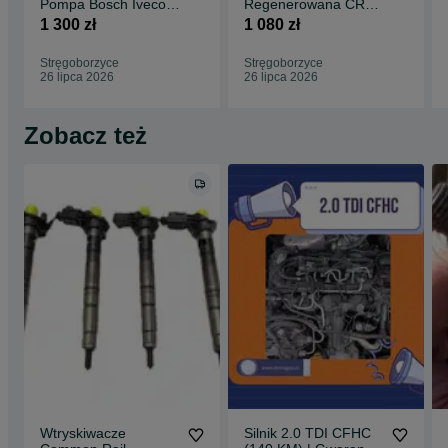
Pompa Bosch Iveco
Regenerowana CR
PSA
Bosch CR BMW 2.0D
1 300 zł
1 080 zł
Stręgoborzyce
Stręgoborzyce
26 lipca 2026
26 lipca 2026
Zobacz też
Wtryskiwacze
Silnik 2.0 TDI CFHC