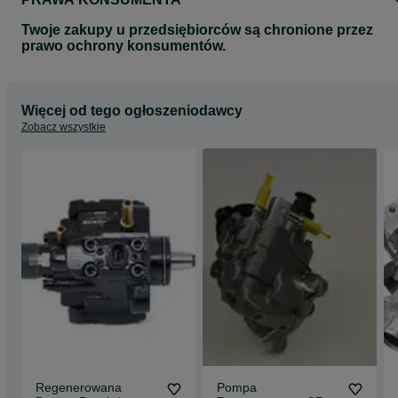
Turbosprężarki,
Pompy Wtryskowe
Twoje zakupy u przedsiębiorców są chronione przez
Pompy Common Rail,
prawo ochrony konsumentów.
Filtry DPF/FAP
Wtryskiwacze
Cena na export
Więcej od tego ogłoszeniodawcy
Zobacz wszystkie
Regenerowana
Pompa