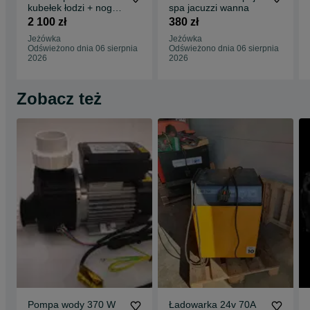
kubełek łodzi + noga
spa jacuzzi wanna
z aluminium
2 100 zł
380 zł
Jeżówka
Jeżówka
Odświeżono dnia 06 sierpnia
Odświeżono dnia 06 sierpnia
2026
2026
Zobacz też
Pompa wody 370 W
Ładowarka 24v 70A