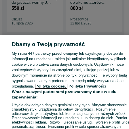
do jacuzzi, wanny JA-
do akumulatorów
50
trakcyjnych ,
550 zł
800 zł
Prostownik
Olkusz
Proszowice
18 lipca 2026
12 lipca 2026
Dbamy o Twoją prywatność
My i nasi
447
partnerzy przechowujemy lub uzyskujemy dostęp do
Strona główna
Dom i Ogród
Narzędzia
Pompy wodne
Pompy wodne -
informacji na urządzeniu, takich jak unikalne identyfikatory w plikach
Małopolskie
Pompy wodne - Olkusz
cookie w celu przetwarzania danych osobowych. Użytkownik może
zaakceptować wybory lub zarządzać nimi, klikając poniżej lub w
KATEGORIA
dowolnym momencie na stronie polityki prywatności. Te wybory będą
sygnalizowane naszym partnerom i nie będą miały wpływu na dane
przeglądania.
Polityka cookies,
Polityka Prywatności
ID:
732708104
Wyświetlenia: 12
Wraz z naszymi partnerami przetwarzamy dane w celu
zapewnienia:
Zadzwoń / SMS
Wyślij wiadomość
Użycie dokładnych danych geolokalizacyjnych. Aktywne skanowanie
charakterystyki urządzenia do celów identyfikacji. Rozumienie
odbiorców dzięki statystyce lub kombinacji danych z różnych źródeł.
Przechowywanie informacji na urządzeniu lub dostęp do nich. Pomiar
efektywności reklam. Rozwój i ulepszanie usług. Tworzenie profili w c
personalizacji treści. Tworzenie profili w celu spersonalizowanych