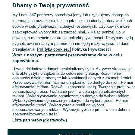
Dbamy o Twoją prywatność
My i nasi
447
partnerzy przechowujemy lub uzyskujemy dostęp do
Strona główna
Rolnictwo
Części do maszyn rolniczych
Części do maszyn
informacji na urządzeniu, takich jak unikalne identyfikatory w plikach
rolniczych - Śląskie
Części do maszyn rolniczych - Wojkowice
cookie w celu przetwarzania danych osobowych. Użytkownik może
zaakceptować wybory lub zarządzać nimi, klikając poniżej lub w
dowolnym momencie na stronie polityki prywatności. Te wybory będą
KATEGORIA
sygnalizowane naszym partnerom i nie będą miały wpływu na dane
przeglądania.
Polityka cookies,
Polityka Prywatności
Wraz z naszymi partnerami przetwarzamy dane w celu
ID:
1000031542
Wyświetlenia: 2
zapewnienia:
Użycie dokładnych danych geolokalizacyjnych. Aktywne skanowanie
Zadzwoń / SMS
Wyślij wiadomość
charakterystyki urządzenia do celów identyfikacji. Rozumienie
odbiorców dzięki statystyce lub kombinacji danych z różnych źródeł.
Przechowywanie informacji na urządzeniu lub dostęp do nich. Pomiar
efektywności reklam. Rozwój i ulepszanie usług. Tworzenie profili w c
personalizacji treści. Tworzenie profili w celu spersonalizowanych
reklam. Wykorzystywanie ograniczonych danych do wyboru reklam.
Wykorzystywanie ograniczonych danych do wyboru treści. Pomiar
efektywności treści. Wykorzystanie profili do wyboru
spersonalizowanych reklam. Wykorzystywanie profili w celu doboru
spersonalizowanych treści.
Lista partnerów (dostawców)