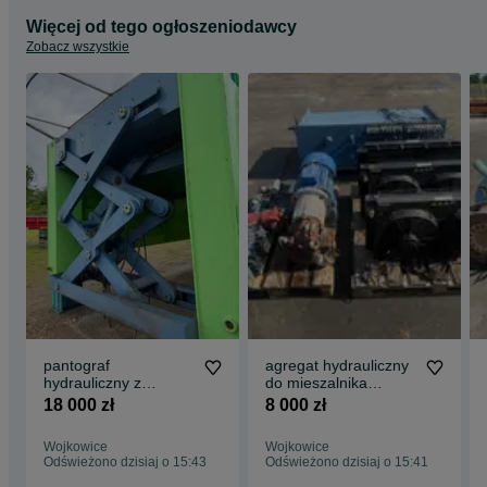
Więcej od tego ogłoszeniodawcy
Zobacz wszystkie
pantograf
agregat hydrauliczny
hydrauliczny z
do mieszalnika
siłownikami do
stabilizacji gruntu
18 000 zł
8 000 zł
podnoszenia duch
cementu betonu
ciężarów koparek
używany
Wojkowice
Wojkowice
naczep zestawów
Odświeżono dzisiaj o 15:43
Odświeżono dzisiaj o 15:41