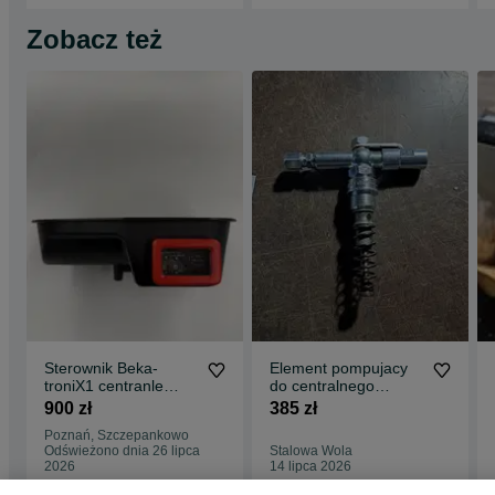
Zobacz też
Sterownik Beka-
Element pompujacy
troniX1 centranle
do centralnego
smarowanie
smarowania
900 zł
385 zł
Poznań, Szczepankowo
Odświeżono dnia 26 lipca
Stalowa Wola
2026
14 lipca 2026