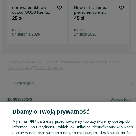
oprawa punktowa
Nowa LED lampa
oczko GU10 Kanlux
pierścieniowa z
pilotem USB
25 zł
45 zł
Kielce
Kielce
07 sierpnia 2026
27 lipca 2026
Strona główna
Dom i Ogród
Oświetlenie
Lampy
Oczka
Oczka -
Świętokrzyskie
Oczka - Dąbrowa
KATEGORIA
ID:
802627243
Wyświetlenia: 
Dbamy o Twoją prywatność
My i nasi
447
partnerzy przechowujemy lub uzyskujemy dostęp do
Zaloguj się lub załóż konto na OLX, aby skontaktować się z t
informacji na urządzeniu, takich jak unikalne identyfikatory w plikach
sprzedającym
cookie w celu przetwarzania danych osobowych. Użytkownik może