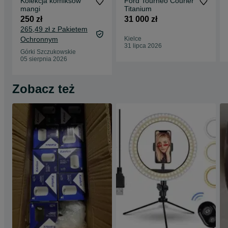
Kolekcja komiksów
Ford Tourneo Courier
mangi
Titanium
250 zł
31 000 zł
265,49 zł z Pakietem
Ochronnym
Kielce
31 lipca 2026
Górki Szczukowskie
05 sierpnia 2026
Zobacz też