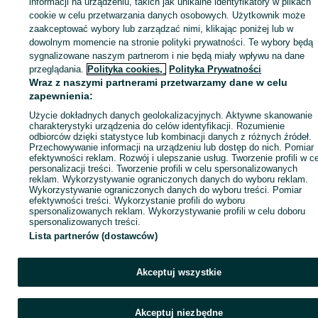
Zaloguj się lub załóż konto na OLX, aby skontaktować się z t
informacji na urządzeniu, takich jak unikalne identyfikatory w plikach
sprzedającym
cookie w celu przetwarzania danych osobowych. Użytkownik może
zaakceptować wybory lub zarządzać nimi, klikając poniżej lub w
dowolnym momencie na stronie polityki prywatności. Te wybory będą
sygnalizowane naszym partnerom i nie będą miały wpływu na dane
Zaloguj się / Załóż konto
przeglądania.
Polityka cookies,
Polityka Prywatności
Wraz z naszymi partnerami przetwarzamy dane w celu
Zadzwoń / SMS
Wyślij wiadomość
zapewnienia:
Użycie dokładnych danych geolokalizacyjnych. Aktywne skanowanie
charakterystyki urządzenia do celów identyfikacji. Rozumienie
odbiorców dzięki statystyce lub kombinacji danych z różnych źródeł.
Przechowywanie informacji na urządzeniu lub dostęp do nich. Pomiar
efektywności reklam. Rozwój i ulepszanie usług. Tworzenie profili w c
personalizacji treści. Tworzenie profili w celu spersonalizowanych
reklam. Wykorzystywanie ograniczonych danych do wyboru reklam.
Wykorzystywanie ograniczonych danych do wyboru treści. Pomiar
efektywności treści. Wykorzystanie profili do wyboru
spersonalizowanych reklam. Wykorzystywanie profili w celu doboru
spersonalizowanych treści.
Lista partnerów (dostawców)
Akceptuj wszystkie
Akceptuj niezbędne