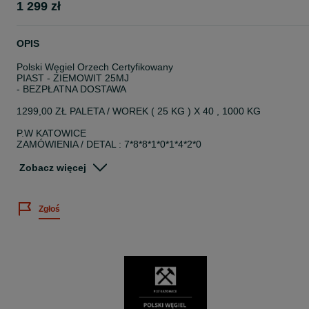
1 299 zł
OPIS
Polski Węgiel Orzech Certyfikowany
PIAST - ZIEMOWIT 25MJ
- BEZPŁATNA DOSTAWA
1299,00 ZŁ PALETA / WOREK ( 25 KG ) X 40 , 1000 KG
P.W KATOWICE
ZAMÓWIENIA / DETAL : 7*8*8*1*0*1*4*2*0
... Tylko POLSKIE Kopalnie !!!
Zobacz więcej
Węgiel Orzech to jeden z grubych ( 25-80 ), popularnych w Polsce,
sortymentów węgla kamiennego. Charakteryzuje się jasnym i
Zgłoś
wysokim płomieniem oraz stosunkowo niską zawartością siarki
przez co jest bardziej przyjazny dla środowiska. Niski stosunek
masy uzyskanego popiołu do początkowej masy węgla ogranicza
częstotliwość czyszczenia pieca. Orzech jest uniwersalny, sprawdz
się doskonale w niemal wszystkich kotłach zasypowych. Atrakcyjna
cena, adekwatna do parametrów w dużej mierze przyczynia się do
wyboru właśnie tego produktu.
Uziarnienie: 25 - 80 mm