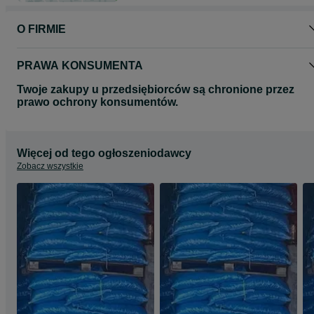
odpowiedniego sortymentu.
Skontaktuj się z nami – doradzimy, jaki węgiel będzie najlepszy do
O FIRMIE
Twojego pieca!
P.W. Katowice – postaw na doświadczenie, solidność i polski węgiel
PRAWA KONSUMENTA
Twoje zakupy u przedsiębiorców są chronione przez
prawo ochrony konsumentów.
Więcej od tego ogłoszeniodawcy
Zobacz wszystkie