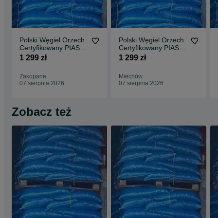
Polski Węgiel Orzech
Polski Węgiel Orzech
Certyfikowany PIAST
Certyfikowany PIAST
25MJ BEZPŁATNA
25MJ BEZPŁATNA
1 299 zł
1 299 zł
DOSTAWA
DOSTAWA
Zakopane
Miechów
07 sierpnia 2026
07 sierpnia 2026
Zobacz też