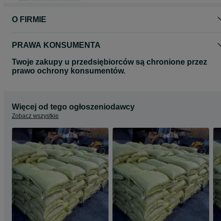
odpowiedniego sortymentu.
Skontaktuj się z nami – doradzimy, jaki węgiel będzie najlepszy do
O FIRMIE
Twojego pieca!
P.W. Katowice – postaw na doświadczenie, solidność i polski węgiel
PRAWA KONSUMENTA
Twoje zakupy u przedsiębiorców są chronione przez
prawo ochrony konsumentów.
Więcej od tego ogłoszeniodawcy
Zobacz wszystkie