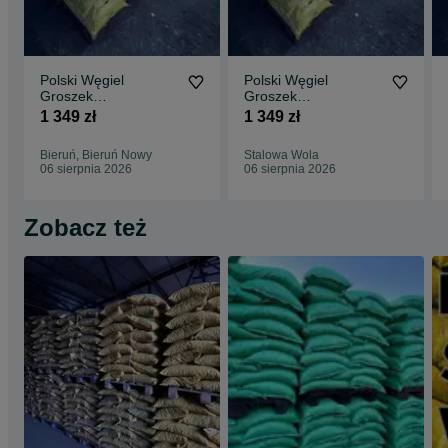
Polski Węgiel
Polski Węgiel
Groszek
Groszek
Certyfikowany PIAST
Certyfikowany PIAST
1 349 zł
1 349 zł
26-28MJ BEZPŁATNA
26-28MJ BEZPŁATNA
DOSTAWA
DOSTAWA
Bieruń, Bieruń Nowy
Stalowa Wola
06 sierpnia 2026
06 sierpnia 2026
Zobacz też