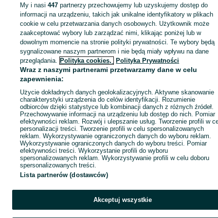
My i nasi
447
partnerzy przechowujemy lub uzyskujemy dostęp do
Zaloguj się lub załóż konto na OLX, aby skontaktować się z t
informacji na urządzeniu, takich jak unikalne identyfikatory w plikach
sprzedającym
cookie w celu przetwarzania danych osobowych. Użytkownik może
zaakceptować wybory lub zarządzać nimi, klikając poniżej lub w
dowolnym momencie na stronie polityki prywatności. Te wybory będą
sygnalizowane naszym partnerom i nie będą miały wpływu na dane
Zaloguj się / Załóż konto
przeglądania.
Polityka cookies,
Polityka Prywatności
Wraz z naszymi partnerami przetwarzamy dane w celu
Zadzwoń / SMS
Wyślij wiadomość
zapewnienia:
Użycie dokładnych danych geolokalizacyjnych. Aktywne skanowanie
charakterystyki urządzenia do celów identyfikacji. Rozumienie
odbiorców dzięki statystyce lub kombinacji danych z różnych źródeł.
Przechowywanie informacji na urządzeniu lub dostęp do nich. Pomiar
efektywności reklam. Rozwój i ulepszanie usług. Tworzenie profili w c
personalizacji treści. Tworzenie profili w celu spersonalizowanych
reklam. Wykorzystywanie ograniczonych danych do wyboru reklam.
Wykorzystywanie ograniczonych danych do wyboru treści. Pomiar
efektywności treści. Wykorzystanie profili do wyboru
spersonalizowanych reklam. Wykorzystywanie profili w celu doboru
spersonalizowanych treści.
Lista partnerów (dostawców)
Akceptuj wszystkie