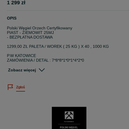
1 299 zł
OPIS
Polski Węgiel Orzech Certyfikowany
PIAST - ZIEMOWIT 25MJ
- BEZPŁATNA DOSTAWA
1299,00 ZŁ PALETA / WOREK ( 25 KG ) X 40 , 1000 KG
P.W KATOWICE
ZAMÓWIENIA / DETAL : 7*8*8*1*0*1*4*2*0
... Tylko POLSKIE Kopalnie !!!
Zobacz więcej
Węgiel Orzech to jeden z grubych ( 25-80 ), popularnych w Polsce,
sortymentów węgla kamiennego. Charakteryzuje się jasnym i
Zgłoś
wysokim płomieniem oraz stosunkowo niską zawartością siarki
przez co jest bardziej przyjazny dla środowiska. Niski stosunek
masy uzyskanego popiołu do początkowej masy węgla ogranicza
częstotliwość czyszczenia pieca. Orzech jest uniwersalny, sprawdz
się doskonale w niemal wszystkich kotłach zasypowych. Atrakcyjna
cena, adekwatna do parametrów w dużej mierze przyczynia się do
wyboru właśnie tego produktu.
Uziarnienie: 25 - 80 mm