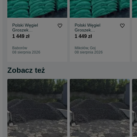
Polski Węgiel
Polski Węgiel
Groszek
Groszek
Certyfikowany
Certyfikowany
1 449 zł
1 449 zł
WESOŁA 29MJ
WESOŁA 29MJ
BEZPŁATNA
BEZPŁATNA
Baborów
Mikołów, Goj
DOSTAWA
DOSTAWA
08 sierpnia 2026
08 sierpnia 2026
Zobacz też