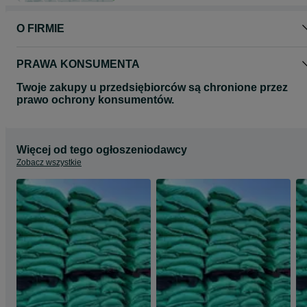
odpowiedniego sortymentu.
Skontaktuj się z nami – doradzimy, jaki węgiel będzie najlepszy do
O FIRMIE
Twojego pieca!
P.W. Katowice – postaw na doświadczenie, solidność i polski węgiel
PRAWA KONSUMENTA
Twoje zakupy u przedsiębiorców są chronione przez
prawo ochrony konsumentów.
Więcej od tego ogłoszeniodawcy
Zobacz wszystkie