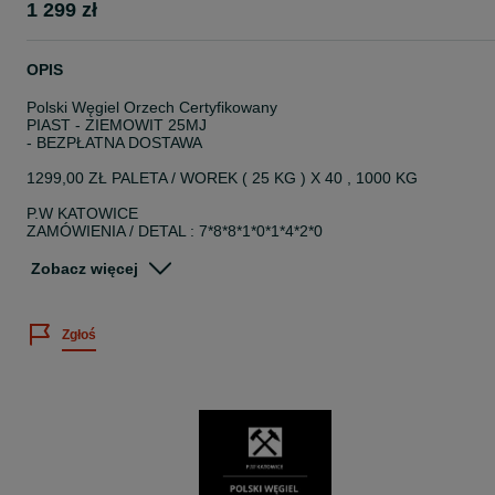
1 299 zł
OPIS
Polski Węgiel Orzech Certyfikowany
PIAST - ZIEMOWIT 25MJ
- BEZPŁATNA DOSTAWA
1299,00 ZŁ PALETA / WOREK ( 25 KG ) X 40 , 1000 KG
P.W KATOWICE
ZAMÓWIENIA / DETAL : 7*8*8*1*0*1*4*2*0
... Tylko POLSKIE Kopalnie !!!
Zobacz więcej
Węgiel Orzech to jeden z grubych ( 25-80 ), popularnych w Polsce,
sortymentów węgla kamiennego. Charakteryzuje się jasnym i
Zgłoś
wysokim płomieniem oraz stosunkowo niską zawartością siarki
przez co jest bardziej przyjazny dla środowiska. Niski stosunek
masy uzyskanego popiołu do początkowej masy węgla ogranicza
częstotliwość czyszczenia pieca. Orzech jest uniwersalny, sprawdz
się doskonale w niemal wszystkich kotłach zasypowych. Atrakcyjna
cena, adekwatna do parametrów w dużej mierze przyczynia się do
wyboru właśnie tego produktu.
Uziarnienie: 25 - 80 mm