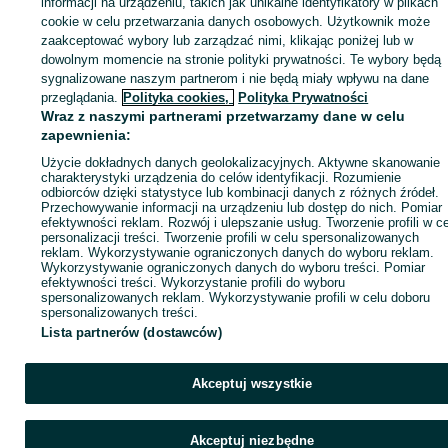
Zaloguj się lub załóż konto na OLX, aby skontaktować się z t
informacji na urządzeniu, takich jak unikalne identyfikatory w plikach
sprzedającym
cookie w celu przetwarzania danych osobowych. Użytkownik może
zaakceptować wybory lub zarządzać nimi, klikając poniżej lub w
dowolnym momencie na stronie polityki prywatności. Te wybory będą
sygnalizowane naszym partnerom i nie będą miały wpływu na dane
Zaloguj się / Załóż konto
przeglądania.
Polityka cookies,
Polityka Prywatności
Wraz z naszymi partnerami przetwarzamy dane w celu
Zadzwoń / SMS
Wyślij wiadomość
zapewnienia:
Użycie dokładnych danych geolokalizacyjnych. Aktywne skanowanie
charakterystyki urządzenia do celów identyfikacji. Rozumienie
odbiorców dzięki statystyce lub kombinacji danych z różnych źródeł.
Przechowywanie informacji na urządzeniu lub dostęp do nich. Pomiar
efektywności reklam. Rozwój i ulepszanie usług. Tworzenie profili w c
personalizacji treści. Tworzenie profili w celu spersonalizowanych
reklam. Wykorzystywanie ograniczonych danych do wyboru reklam.
Wykorzystywanie ograniczonych danych do wyboru treści. Pomiar
efektywności treści. Wykorzystanie profili do wyboru
spersonalizowanych reklam. Wykorzystywanie profili w celu doboru
spersonalizowanych treści.
Lista partnerów (dostawców)
Akceptuj wszystkie
Akceptuj niezbędne