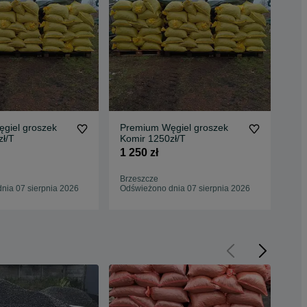
giel groszek
Premium Węgiel groszek
Pre
zł/T
Komir 1250zł/T
Kom
1 250 zł
1 2
Brzeszcze
Chy
nia 07 sierpnia 2026
Odświeżono dnia 07 sierpnia 2026
Odś