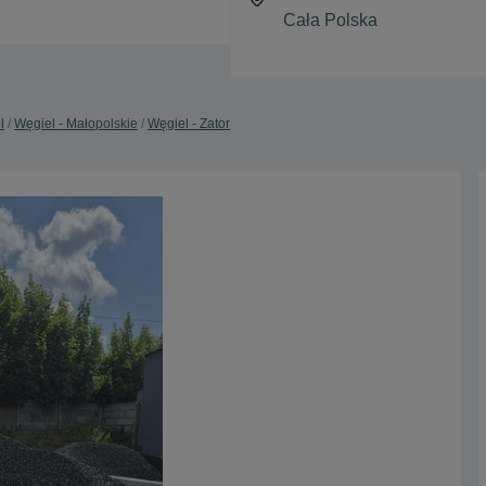
l
Węgiel - Małopolskie
Węgiel - Zator