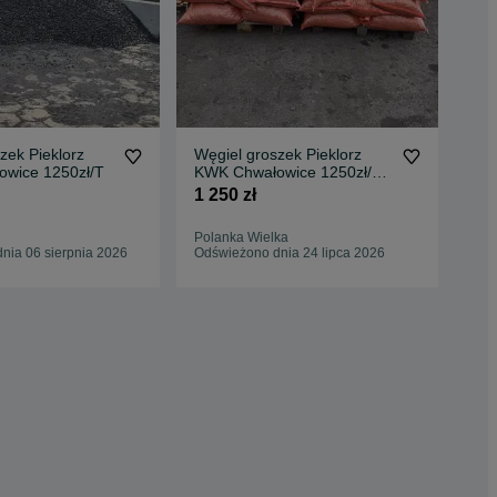
zek Pieklorz
Węgiel groszek Pieklorz
Pol
wice 1250zł/T
KWK Chwałowice 1250zł/T.
Pie
Polecam!
125
1 250 zł
1 2
Polanka Wielka
Bul
nia 06 sierpnia 2026
Odświeżono dnia 24 lipca 2026
02 