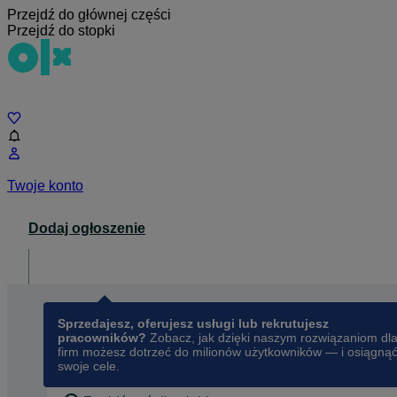
Przejdź do głównej części
Przejdź do stopki
Czat
Twoje konto
Dodaj ogłoszenie
Dla biznesu
opens in a new tab
Sprzedajesz, oferujesz usługi lub rekrutujesz
pracowników?
Zobacz, jak dzięki naszym rozwiązaniom dl
firm możesz dotrzeć do milionów użytkowników — i osiągną
swoje cele.