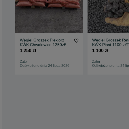
Węgiel Groszek Pieklorz
Węgiel Groszek Ret
KWK Chwałowice 1250zł/T.
KWK Piast 1100 zł/
Polecam!
Polecam!
1 250 zł
1 100 zł
Zator
Zator
Odświeżono dnia 24 lipca 2026
Odświeżono dnia 24 li