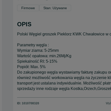
Firmowe
Stan: Używane
OPIS
Polski Węgiel groszek Pieklorz KWK Chwałowice w c
Parametry węgla :
Wymiar ziarna: 5-25mm
Wartość opałowa: min.26Mj/Kg
Spiekalność RI: 5-15%
Popiół: Max. 5%
Do zakupionego węgla wystawiamy fakturę zakupu oraz
również możliwość workowania węgla na życzenie kli
transport jest ustalana indywidualnie. Możliwość pła
sprzedaży inne rodzaje węgla Kostka,Orzech,Groszek
ID:
1010708320
Wyś