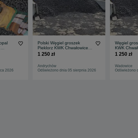
opal
Polski Węgiel groszek
Węgiel gros
T
Pieklorz KWK Chwałowice
KWK Chwało
1250zł/T
1 250 zł
1 250 zł
Andrychów
Wadowice
pca 2026
Odświeżono dnia 05 sierpnia 2026
Odświeżono d