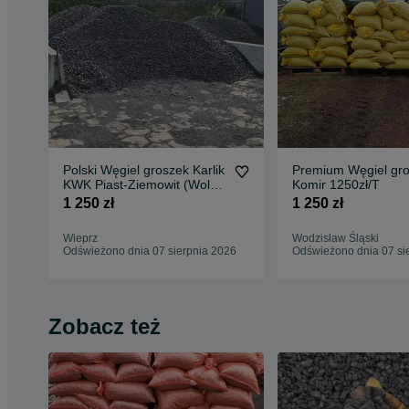
Polski Węgiel groszek Karlik
Premium Węgiel gr
KWK Piast-Ziemowit (Wola)
Komir 1250zł/T
1250zł/T
1 250 zł
1 250 zł
Wieprz
Wodzisław Śląski
Odświeżono dnia 07 sierpnia 2026
Odświeżono dnia 07 si
Zobacz też