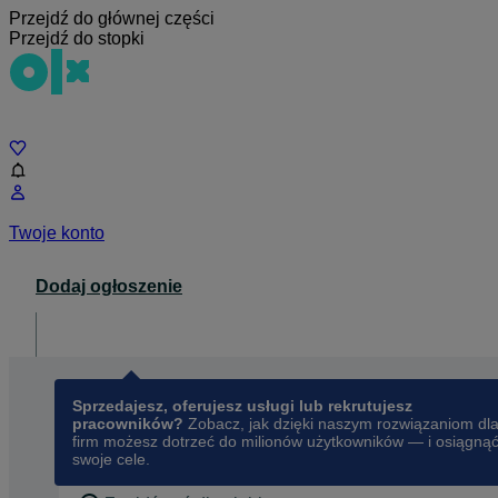
Przejdź do głównej części
Przejdź do stopki
Czat
Twoje konto
Dodaj ogłoszenie
Dla biznesu
opens in a new tab
Sprzedajesz, oferujesz usługi lub rekrutujesz
pracowników?
Zobacz, jak dzięki naszym rozwiązaniom dl
firm możesz dotrzeć do milionów użytkowników — i osiągną
swoje cele.