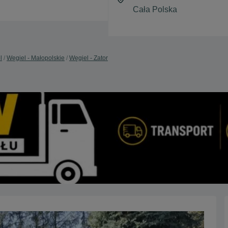
l
Węgiel - Małopolskie
Węgiel - Zator