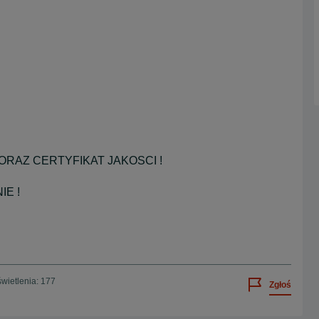
RAZ CERTYFIKAT JAKOSCI !
E !
wietlenia: 177
Zgłoś