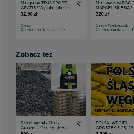
Max pellet TRANSPORT
Miał węglowy PGG 
GRATIS ! Wysoka jakość jak
MARCEL SILESIA !
pelet Olczyk Oman Rezult
Gwarancja jakości !
32,50 zł
320 zł
Beskidy Rurex Olimp Lava
zamówienie 25 ton !
Feniks Barlinek
kostka orzech grosz
Cieszyn
Ostrów Wielkopolski
Odświeżono dzisiaj o 19:03
Odświeżono dzisiaj o 1
Zobacz też
Polski węgiel - Miał -
POLSKI WĘGIEL :
Groszek - Orzech - Kostka -
GROSZEK 5-25, 26
Dostawa węgla - Wesoła -
Transport Gratis !!!
990 zł
1 299 zł