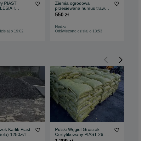
wy PIAST
Ziemia ogrodowa
Węg
LESIA !
przesiewana humus trawnik
Pia
akości ! Min.
! 5 ton 550 zł z transportem
TR
550 zł
1 3
25 ton Polski
ka orzech
Nędza
Bie
isiaj o 19:02
Odświeżono dzisiaj o 13:53
Odś
zek Karlik Piast-
Polski Węgiel Groszek
GR
ola) 1250zł/T
Certyfikowany PIAST 26-
spr
atis
28MJ BEZPŁATNA
spr
1 299 zł
1 3