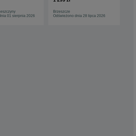
DOSTAWA
25
Leszczyny
Brzeszcze
Woj
nia 01 sierpnia 2026
Odświeżono dnia 28 lipca 2026
31 