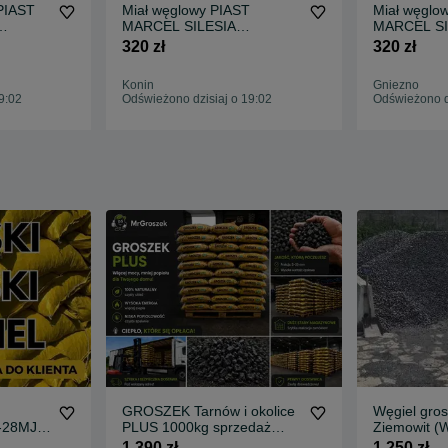
PIAST
Miał węglowy PIAST
Miał węglo
MARCEL SILESIA
MARCEL SI
 Min
Gwarancja jakosci ! Min.
Gwarancja j
320 zł
320 zł
 Węgiel
Zamówienie 25 ton. Węgiel
Zamówie ie 
ek !
orzech kostka groszek !
węgiel kost
Konin
Gniezno
groszek
9:02
Odświeżono dzisiaj o 19:02
Odświeżono dz
GROSZEK Tarnów i okolice
Węgiel gros
-28MJ -
PLUS 1000kg sprzedaż
Ziemowit (W
sprawdzony dostawca worki
Transport gr
1 390 zł
1 250 zł