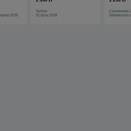
25kg
Tarnów
Czerwionka-
erpnia 2026
31 lipca 2026
Odświeżono d