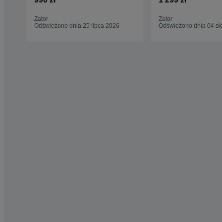
Karlik - Pieklorz - Bobrek -
Marcel - Piast - Węgiel
Zator
Zator
luzem-Węgiel pakowany
Odświeżono dnia 25 lipca 2026
Odświeżono dnia 04 si