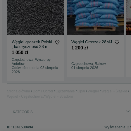
Węgiel groszek Polski
Węgiel Groszek 28MJ
, kaloryczność 28 mj ,
1 200 zł
uziarnienie 5mm-
1 050 zł
25mm , luz
Częstochowa, Wyczerpy -
Aniołów
Częstochowa, Raków
Odświeżono dnia 03 sierpnia
01 sierpnia 2026
2026
Strona główna
Dom i Ogród
Ogrzewanie
Opał
Węgiel
Węgiel - Śląskie
Węgiel - Częstochowa
Węgiel - Stradom
KATEGORIA
ID:
1041539494
Wyświetlenia: 2