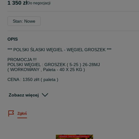
1 350 zł
do negocjacji
Stan: Nowe
OPIS
*** POLSKI ŚLASKI WĘGIEL - WĘGIEL GROSZEK ***
PROMOCJA !!!
POLSKI WĘGIEL : GROSZEK ( 5-25 ) 26-28MJ
( WORKOWANY , Paleta - 40 X 25 KG )
CENA : 1350 zł/t ( paleta )
BEZPŁATNY TRANSPORT NA TERENIE WOJEWÓDZTW :
Zobacz więcej
ŚLĄSKIE / MAŁOPOLSKIE / PODKARPACKIE /OPOLSKIE
LUBELSKIE /ŚWIĘTOKRZYSKIE / ŁÓDZKIE / MAZOWIECKIE
Zgłoś
*dostępny: luz/big-bag/worek
ZAMÓW : 6*6*2*7*8*2*8*5*1
polskislaskiwegiel.olx.pl