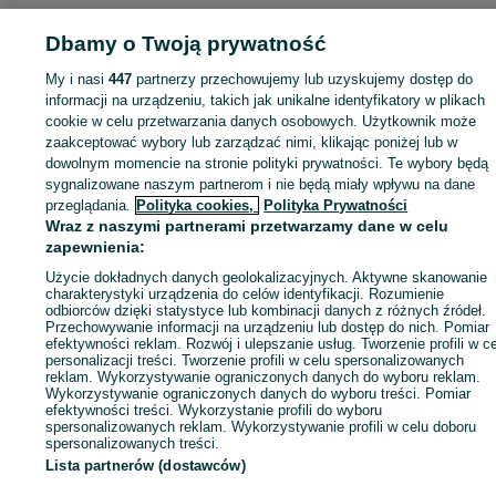
Dbamy o Twoją prywatność
My i nasi
447
partnerzy przechowujemy lub uzyskujemy dostęp do
Zaloguj się lub załóż konto na OLX, aby skontaktować się z t
informacji na urządzeniu, takich jak unikalne identyfikatory w plikach
sprzedającym
cookie w celu przetwarzania danych osobowych. Użytkownik może
zaakceptować wybory lub zarządzać nimi, klikając poniżej lub w
dowolnym momencie na stronie polityki prywatności. Te wybory będą
Zaloguj się / Załóż konto
sygnalizowane naszym partnerom i nie będą miały wpływu na dane
przeglądania.
Polityka cookies,
Polityka Prywatności
Wraz z naszymi partnerami przetwarzamy dane w celu
Zadzwoń / SMS
Wyślij wiadomość
zapewnienia:
Użycie dokładnych danych geolokalizacyjnych. Aktywne skanowanie
charakterystyki urządzenia do celów identyfikacji. Rozumienie
odbiorców dzięki statystyce lub kombinacji danych z różnych źródeł.
Przechowywanie informacji na urządzeniu lub dostęp do nich. Pomiar
efektywności reklam. Rozwój i ulepszanie usług. Tworzenie profili w c
personalizacji treści. Tworzenie profili w celu spersonalizowanych
reklam. Wykorzystywanie ograniczonych danych do wyboru reklam.
Wykorzystywanie ograniczonych danych do wyboru treści. Pomiar
efektywności treści. Wykorzystanie profili do wyboru
spersonalizowanych reklam. Wykorzystywanie profili w celu doboru
spersonalizowanych treści.
Lista partnerów (dostawców)