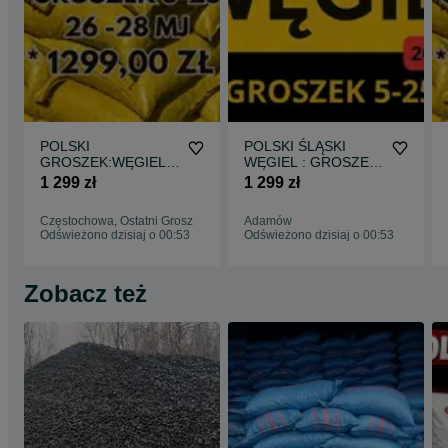
POLSKI
POLSKI ŚLĄSKI
GROSZEK:WĘGIEL
WĘGIEL : GROSZEK
5-25, 26-28MJ-
5-25, 26-28MJ -
1 299 zł
1 299 zł
Bezpłatna Dostawa !
Transport Gratis !
Częstochowa, Ostatni Grosz
Adamów
Odświeżono dzisiaj o 00:53
Odświeżono dzisiaj o 00:53
Zobacz też