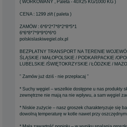
( WORKOWANY , Paleta - 40X25 KG/1000 KG )
CENA : 1299 zł/t ( paleta )
ZAMÓW : 6*6*2*7*8*2*8*5*1
6*6*8*7*9*9*0*6*0
polskislaskiwegiel.olx.pl
BEZPŁATNY TRANSPORT NA TERENIE WOJEWÓ
ŚLĄSKIE / MAŁOPOLSKIE / PODKARPACKIE /OPO
LUBELSKIE /ŚWIĘTOKRZYSKIE / ŁÓDZKIE / MAZ
" Zamów już dziś - nie przepłacaj "
* Suchy węgiel – wszelkie dostępne u nas produkty 
zewnętrzne nie mają na nie wpływu, a sam węgiel z
* Niskie zużycie – nasz groszek charakteryzuje się
dowolną temperaturę w kotle nawet przy oszczędnym
* Mała zawartość popiołu – w wyniku spalania groszku