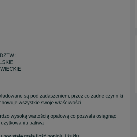
DZTW :
LSKIE
OWIECKIE
składowane są pod zadaszeniem, przez co żadne czynniki
achowuje wszystkie swoje właściwości
 bardzo wysoką wartością opałową co pozwala osiągnąć
 użytkowaniu paliwa
 powstaje mała ilość popiołu i żużlu