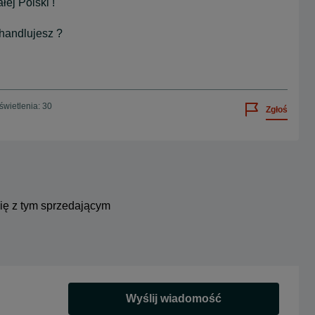
ej Polski !
 handlujesz ?
wietlenia: 30
Zgłoś
się z tym sprzedającym
Wyślij wiadomość