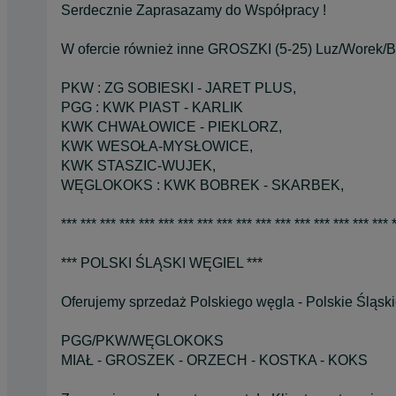
Serdecznie Zaprasazamy do Współpracy !
W ofercie również inne GROSZKI (5-25) Luz/Worek/Bi
PKW : ZG SOBIESKI - JARET PLUS,
PGG : KWK PIAST - KARLIK
KWK CHWAŁOWICE - PIEKLORZ,
KWK WESOŁA-MYSŁOWICE,
KWK STASZIC-WUJEK,
WĘGLOKOKS : KWK BOBREK - SKARBEK,
*** *** *** *** *** *** *** *** *** *** *** *** *** *** *** *** *** 
*** POLSKI ŚLĄSKI WĘGIEL ***
Oferujemy sprzedaż Polskiego węgla - Polskie Śląsk
PGG/PKW/WĘGLOKOKS
MIAŁ - GROSZEK - ORZECH - KOSTKA - KOKS