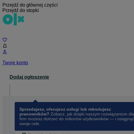
Przejdź do głównej części
Przejdź do stopki
Czat
Twoje konto
Dodaj ogłoszenie
Dla biznesu
opens in a new tab
Sprzedajesz, oferujesz usługi lub rekrutujesz
pracowników?
Zobacz, jak dzięki naszym rozwiązaniom dl
firm możesz dotrzeć do milionów użytkowników — i osiągną
swoje cele.