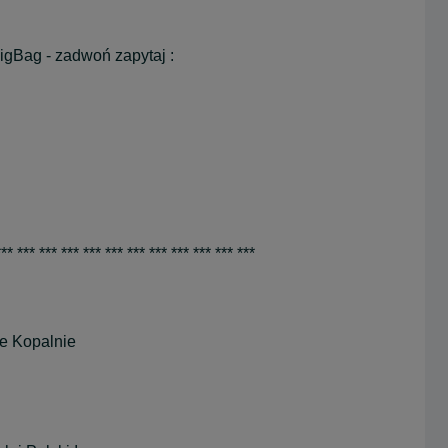
gBag - zadwoń zapytaj :
*** *** *** *** *** *** *** *** *** *** *** ***
ie Kopalnie