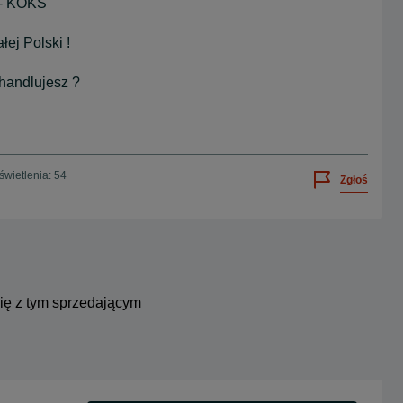
- KOKS
ej Polski !
 handlujesz ?
wietlenia: 54
Zgłoś
się z tym sprzedającym