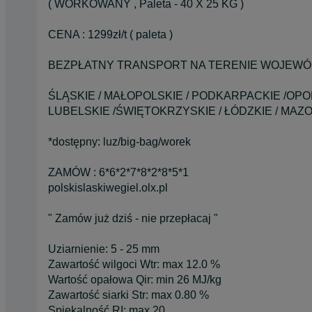
( WORKOWANY , Paleta - 40 X 25 KG )
CENA : 1299zł/t ( paleta )
BEZPŁATNY TRANSPORT NA TERENIE WOJEWÓ
ŚLĄSKIE / MAŁOPOLSKIE / PODKARPACKIE /OPO
LUBELSKIE /ŚWIĘTOKRZYSKIE / ŁÓDZKIE / MAZ
*dostępny: luz/big-bag/worek
ZAMÓW : 6*6*2*7*8*2*8*5*1
polskislaskiwegiel.olx.pl
" Zamów już dziś - nie przepłacaj "
Uziarnienie: 5 - 25 mm
Zawartość wilgoci Wtr: max 12.0 %
Wartość opałowa Qir: min 26 MJ/kg
Zawartość siarki Str: max 0.80 %
Spiekalność RI: max 20