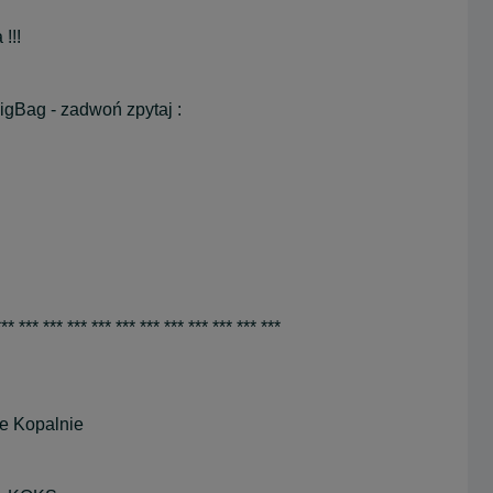
!!!
gBag - zadwoń zpytaj :
*** *** *** *** *** *** *** *** *** *** *** ***
ie Kopalnie