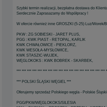
Szybki termin realizacji, bezpłatna dostawa do Klienta 
Serdecznie Zaprasazamy do Współpracy !
W ofercie również inne GROSZKI (5-25) Luz/Worek/Bi
PKW : ZG SOBIESKI - JARET PLUS,
PGG : KWK PIAST - RETOPAL, KARLIK
KWK CHWAŁOWICE - PIEKLORZ,
KWK WESOŁA-MYSŁOWICE,
KWK STASZIC-WUJEK,
WĘGLOKOKS : KWK BOBREK - SKARBEK,
*** *** *** *** *** *** *** *** *** *** *** *** *** *** *** *** *** 
*** POLSKI ŚLĄSKI WĘGIEL ***
Oferujemy sprzedaż Polskiego węgla - Polskie Śląsk
PGG/PKW/WĘGLOKOKS/SILESIA