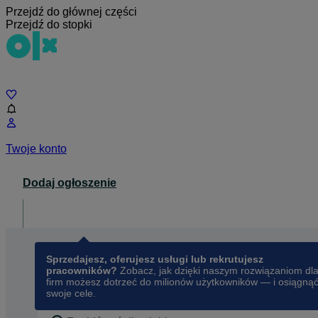
Przejdź do głównej części
Przejdź do stopki
Czat
Twoje konto
Dodaj ogłoszenie
Dla biznesu
opens in a new tab
Sprzedajesz, oferujesz usługi lub rekrutujesz
pracowników?
Zobacz, jak dzięki naszym rozwiązaniom dl
firm możesz dotrzeć do milionów użytkowników — i osiągną
swoje cele.