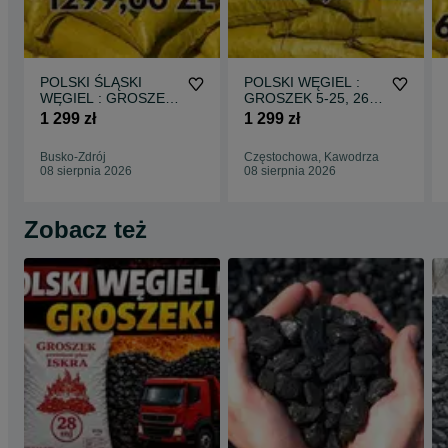
POLSKI ŚLĄSKI
POLSKI WĘGIEL :
WĘGIEL : GROSZEK
GROSZEK 5-25, 26-
5-25, 26-28MJ -
28MJ - Transport
1 299 zł
1 299 zł
Transport Gratis !
Gratis !
Busko-Zdrój
Częstochowa, Kawodrza
08 sierpnia 2026
08 sierpnia 2026
Zobacz też