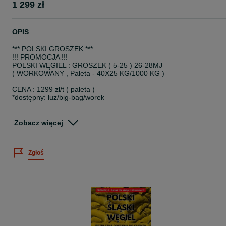
1 299 zł
OPIS
*** POLSKI GROSZEK ***
!!! PROMOCJA !!!
POLSKI WĘGIEL : GROSZEK ( 5-25 ) 26-28MJ
( WORKOWANY , Paleta - 40X25 KG/1000 KG )
CENA : 1299 zł/t ( paleta )
*dostępny: luz/big-bag/worek
ZAMÓW : 6*6*2*7*8*2*8*5*1
6*6*8*7*9*9*0*6*0
Zobacz więcej
polskislaskiwegiel.olx.pl
BEZPŁATNY TRANSPORT NA TERENIE WOJEWÓDZTW :
Zgłoś
ŚLĄSKIE / MAŁOPOLSKIE / PODKARPACKIE /OPOLSKIE
LUBELSKIE /ŚWIĘTOKRZYSKIE / ŁÓDZKIE / MAZOWIECKIE
" Zamów już dziś - nie przepłacaj "
* Suchy węgiel – wszelkie dostępne u nas produkty składowane są
pod zadaszeniem, przez co żadne czynniki zewnętrzne nie mają n
nie wpływu, a sam węgiel zachowuje wszystkie swoje właściwości