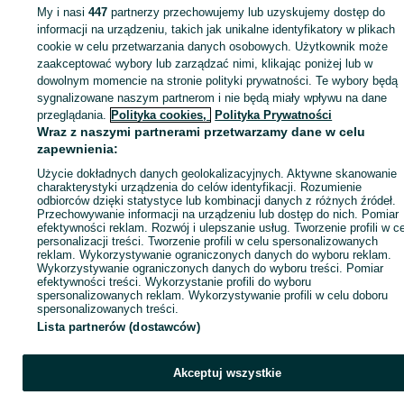
My i nasi
447
partnerzy przechowujemy lub uzyskujemy dostęp do
Zaloguj się lub załóż konto na OLX, aby skontaktować się z t
informacji na urządzeniu, takich jak unikalne identyfikatory w plikach
sprzedającym
cookie w celu przetwarzania danych osobowych. Użytkownik może
zaakceptować wybory lub zarządzać nimi, klikając poniżej lub w
dowolnym momencie na stronie polityki prywatności. Te wybory będą
sygnalizowane naszym partnerom i nie będą miały wpływu na dane
Zaloguj się / Załóż konto
przeglądania.
Polityka cookies,
Polityka Prywatności
Wraz z naszymi partnerami przetwarzamy dane w celu
Zadzwoń / SMS
Wyślij wiadomość
zapewnienia:
Użycie dokładnych danych geolokalizacyjnych. Aktywne skanowanie
charakterystyki urządzenia do celów identyfikacji. Rozumienie
odbiorców dzięki statystyce lub kombinacji danych z różnych źródeł.
Przechowywanie informacji na urządzeniu lub dostęp do nich. Pomiar
efektywności reklam. Rozwój i ulepszanie usług. Tworzenie profili w c
personalizacji treści. Tworzenie profili w celu spersonalizowanych
reklam. Wykorzystywanie ograniczonych danych do wyboru reklam.
Wykorzystywanie ograniczonych danych do wyboru treści. Pomiar
efektywności treści. Wykorzystanie profili do wyboru
spersonalizowanych reklam. Wykorzystywanie profili w celu doboru
spersonalizowanych treści.
Lista partnerów (dostawców)
Akceptuj wszystkie