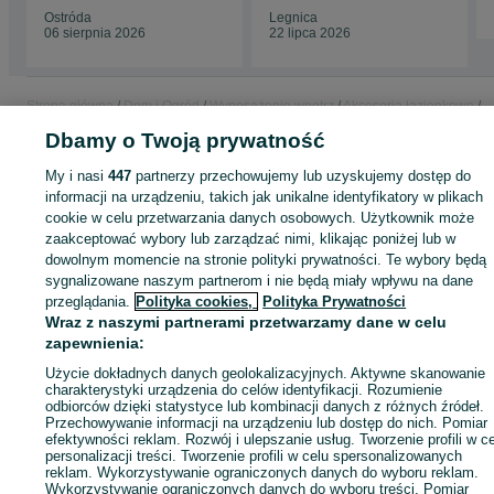
Ostróda
Legnica
06 sierpnia 2026
22 lipca 2026
Strona główna
Dom i Ogród
Wyposażenie wnętrz
Akcesoria łazienkowe
Półki łazienkowe
Półki łazienkowe - Lubuskie
Półki łazienkowe - Gorzów
Dbamy o Twoją prywatność
Wielkopolski
My i nasi
447
partnerzy przechowujemy lub uzyskujemy dostęp do
informacji na urządzeniu, takich jak unikalne identyfikatory w plikach
KATEGORIA
cookie w celu przetwarzania danych osobowych. Użytkownik może
zaakceptować wybory lub zarządzać nimi, klikając poniżej lub w
dowolnym momencie na stronie polityki prywatności. Te wybory będą
ID:
1077217316
Wyświetlenia: 
sygnalizowane naszym partnerom i nie będą miały wpływu na dane
przeglądania.
Polityka cookies,
Polityka Prywatności
Wyślij wiadomość
Kup
Wraz z naszymi partnerami przetwarzamy dane w celu
zapewnienia:
Użycie dokładnych danych geolokalizacyjnych. Aktywne skanowanie
charakterystyki urządzenia do celów identyfikacji. Rozumienie
odbiorców dzięki statystyce lub kombinacji danych z różnych źródeł.
Przechowywanie informacji na urządzeniu lub dostęp do nich. Pomiar
efektywności reklam. Rozwój i ulepszanie usług. Tworzenie profili w c
personalizacji treści. Tworzenie profili w celu spersonalizowanych
reklam. Wykorzystywanie ograniczonych danych do wyboru reklam.
Wykorzystywanie ograniczonych danych do wyboru treści. Pomiar