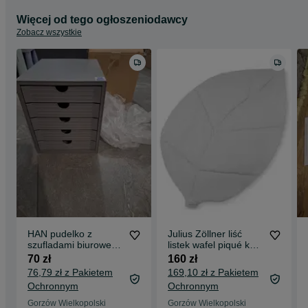
Więcej od tego ogłoszeniodawcy
Zobacz wszystkie
HAN pudelko z
Julius Zöllner liść
szufladami biurowe
listek wafel piqué koc
na biurko
pełzający, rozmiar
70 zł
160 zł
170x110
76,79 zł z Pakietem
169,10 zł z Pakietem
Ochronnym
Ochronnym
Gorzów Wielkopolski
Gorzów Wielkopolski