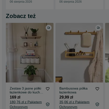
06 sierpnia 2026
06 sierpnia 2026
Zobacz też
Zestaw 3 jasne półki
Bambusowa półka
łazienkowe do kuchni
łazienkowa
salonu komplet z
169 zł
29,99 zł
koszykiem
180,76 zł z Pakietem
35,06 zł z Pakietem
Ochronnym
Ochronnym