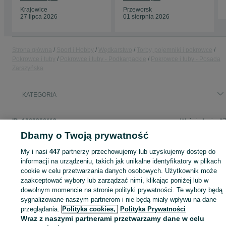
Krajowice
Przeworsk
27 lipca 2026
01 sierpnia 2026
Strona główna
Sport i Hobby
Wędkarstwo
Torby, pojemniki i pokrowce
Pokrowce i tuby
Pokrowce i tuby - Podkarpackie
Pokrowce i tuby - Posada
Zarszyńska
KATEGORIA
ID:
1069386119
Wyświetlenia: 1
Dbamy o Twoją prywatność
My i nasi
447
partnerzy przechowujemy lub uzyskujemy dostęp do
informacji na urządzeniu, takich jak unikalne identyfikatory w plikach
Zaloguj się lub załóż konto na OLX, aby skontaktować się z t
cookie w celu przetwarzania danych osobowych. Użytkownik może
sprzedającym
zaakceptować wybory lub zarządzać nimi, klikając poniżej lub w
dowolnym momencie na stronie polityki prywatności. Te wybory będą
sygnalizowane naszym partnerom i nie będą miały wpływu na dane
Zaloguj się / Załóż konto
przeglądania.
Polityka cookies,
Polityka Prywatności
Wraz z naszymi partnerami przetwarzamy dane w celu