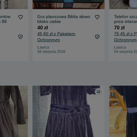
ontów
Gra planszowa Biblia słowo
Telefon szc
5.88
blisko ciebie
price inter
40 zł
70 zł
45,60 zł z Pakietem
75,45 zł z 
Ochronnym
Ochronnym
Ławica
Ławica
06 sierpnia 2026
04 sierpnia 2