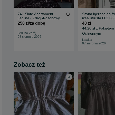
741 Slate Apartament
Szyna łącząca do fr
Jedlina - Zdrój 4-osobowy
ikea utrusta 602.63
noclegi Góry Sowie
250 zł/za dobę
40 zł
44,20 zł z Pakietem
Jedlina-Zdrój
Ochronnym
08 sierpnia 2026
Ławica
07 sierpnia 2026
Zobacz też