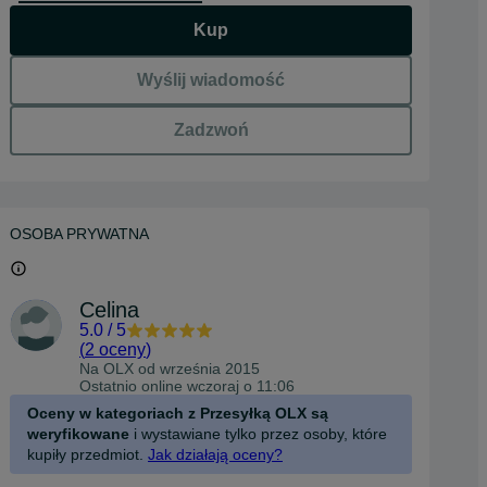
Kup
Wyślij wiadomość
Zadzwoń
OSOBA PRYWATNA
Celina
5.0
/
5
(
2 oceny
)
Na OLX od
września 2015
Ostatnio online wczoraj o 11:06
Oceny w kategoriach z Przesyłką OLX są
weryfikowane
i wystawiane tylko przez osoby, które
kupiły przedmiot.
Jak działają oceny?