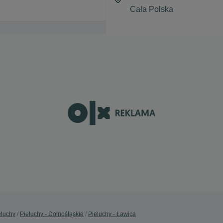
eluchy
Pieluchy - Dolnośląskie
Pieluchy - Ławica