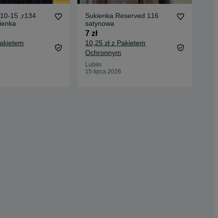
10-15 ,r134
Sukienka Reserved 116
Gra
ienka
satynowa
fal
7 zł
30 
Pakietem
10,25 zł z Pakietem
34,
Ochronnym
Oc
Lublin
Kon
15 lipca 2026
16 