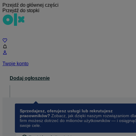
Przejdź do głównej części
Przejdź do stopki
Czat
Twoje konto
Dodaj ogłoszenie
Dla biznesu
opens in a new tab
Sprzedajesz, oferujesz usługi lub rekrutujesz
pracowników?
Zobacz, jak dzięki naszym rozwiązaniom dl
firm możesz dotrzeć do milionów użytkowników — i osiągną
swoje cele.