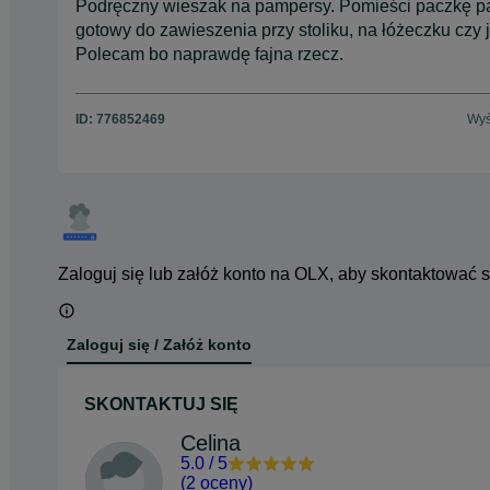
Podręczny wieszak na pampersy. Pomieści paczkę p
gotowy do zawieszenia przy stoliku, na łóżeczku czy 
Polecam bo naprawdę fajna rzecz.
ID:
776852469
Wyś
Zaloguj się lub załóż konto na OLX, aby skontaktować 
Zaloguj się / Załóż konto
SKONTAKTUJ SIĘ
Celina
5.0
/
5
(
2 oceny
)