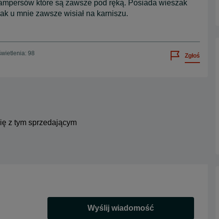
ampersów które są zawsze pod ręką. Posiada wieszak
jak u mnie zawsze wisiał na karniszu.
wietlenia: 98
Zgłoś
się z tym sprzedającym
Wyślij wiadomość