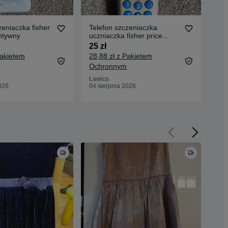
zeniaczka fisher
Telefon szczeniaczka
Kal
antywny
uczniaczka fisher price
10 
angielski interantywny
25 zł
13,
Pakietem
28,88 zł z Pakietem
Oc
Ochronnym
Ław
04 
Ławica
026
04 sierpnia 2026