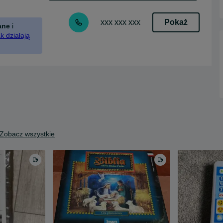
Pokaż
xxx xxx xxx
ane
i
k działają
Zobacz wszystkie