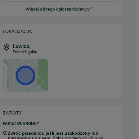
Więcej od tego ogłoszeniodawcy
LOKALIZACJA
Ławica
,
Dolnośląskie
ZWROTY
PAKIET OCHRONNY
Zwróć przedmiot, jeśli jest uszkodzony lub
niezgodny z opisem.
Zgłoś problem do 48 h od