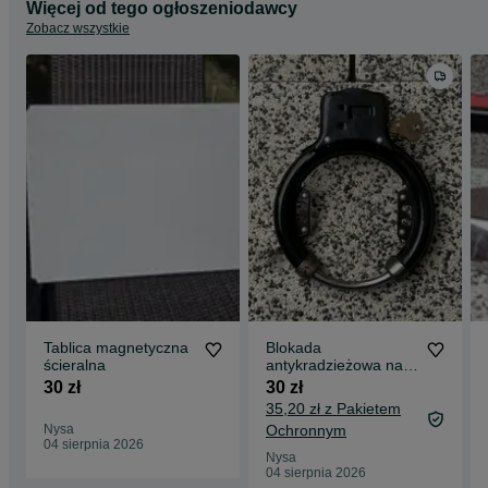
Więcej od tego ogłoszeniodawcy
Zobacz wszystkie
Tablica magnetyczna
Blokada
ścieralna
antykradzieżowa na
koło rowerowe
30 zł
30 zł
35,20 zł z Pakietem
Nysa
Ochronnym
04 sierpnia 2026
Nysa
04 sierpnia 2026