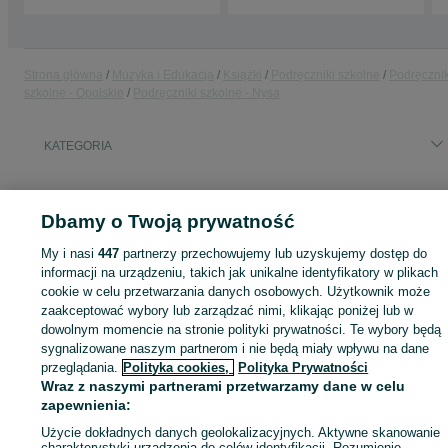
Strona główna
Muzyka i Edukacja
Książki
Podręczniki szkolne
Podręcznik
szkolne - Opolskie
Podręczniki szkolne - Nysa
KATEGORIA
ID:
943537132
Wyświetlenia: 
Dbamy o Twoją prywatność
My i nasi
447
partnerzy przechowujemy lub uzyskujemy dostęp do
informacji na urządzeniu, takich jak unikalne identyfikatory w plikach
Zaloguj się lub załóż konto na OLX, aby skontaktować się z t
cookie w celu przetwarzania danych osobowych. Użytkownik może
sprzedającym
zaakceptować wybory lub zarządzać nimi, klikając poniżej lub w
dowolnym momencie na stronie polityki prywatności. Te wybory będą
sygnalizowane naszym partnerom i nie będą miały wpływu na dane
przeglądania.
Polityka cookies,
Polityka Prywatności
Zaloguj się / Załóż konto
Wraz z naszymi partnerami przetwarzamy dane w celu
zapewnienia:
Zadzwoń / SMS
Wyślij wiadomość
Użycie dokładnych danych geolokalizacyjnych. Aktywne skanowanie
charakterystyki urządzenia do celów identyfikacji. Rozumienie