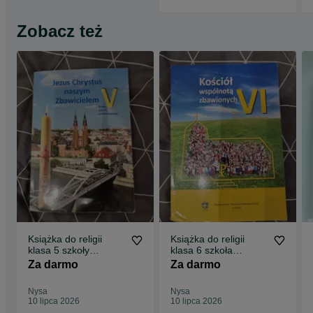
Zobacz też
Książka do religii
Książka do religii
klasa 5 szkoły
klasa 6 szkoła
podstawowej
podstawowa
Za darmo
Za darmo
Nysa
Nysa
10 lipca 2026
10 lipca 2026