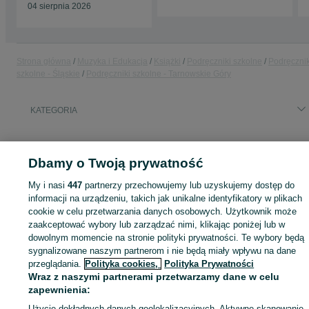
04 sierpnia 2026
Strona główna
Muzyka i Edukacja
Książki
Podręczniki szkolne
Podręcznik
szkolne - Śląskie
Podręczniki szkolne - Tarnowskie Góry
KATEGORIA
ID:
1020354837
Wyświetlenia: 2
Dbamy o Twoją prywatność
My i nasi
447
partnerzy przechowujemy lub uzyskujemy dostęp do
informacji na urządzeniu, takich jak unikalne identyfikatory w plikach
Zaloguj się lub załóż konto na OLX, aby skontaktować się z t
cookie w celu przetwarzania danych osobowych. Użytkownik może
sprzedającym
zaakceptować wybory lub zarządzać nimi, klikając poniżej lub w
dowolnym momencie na stronie polityki prywatności. Te wybory będą
sygnalizowane naszym partnerom i nie będą miały wpływu na dane
przeglądania.
Polityka cookies,
Polityka Prywatności
Zaloguj się / Załóż konto
Wraz z naszymi partnerami przetwarzamy dane w celu
zapewnienia:
Zadzwoń / SMS
Wyślij wiadomość
Użycie dokładnych danych geolokalizacyjnych. Aktywne skanowanie