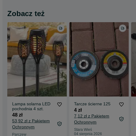
Zobacz też
Lampa solarna LED
Tarcze ścierne 125
pochodnia 4 szt.
4 zł
48 zł
7,12 zł z Pakietem
53,92 zł z Pakietem
Ochronnym
Ochronnym
Stara Wieś
04 sierpnia 2026
Parczew