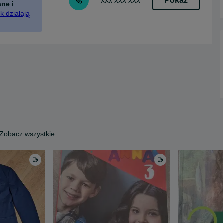
Pokaż
xxx xxx xxx
ane
i
k działają
Zobacz wszystkie