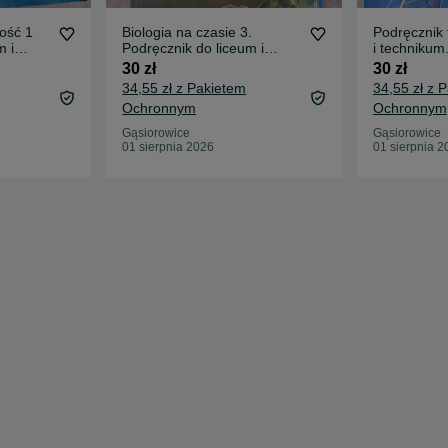
zość 1
Biologia na czasie 3.
Podręcznik 
m i
Podręcznik do liceum i
i technikum
o
technikum. Zakres
podstawow
30 zł
30 zł
podstawowy.
34,55 zł z Pakietem
34,55 zł z 
Ochronnym
Ochronnym
Gąsiorowice
Gąsiorowice
01 sierpnia 2026
01 sierpnia 2