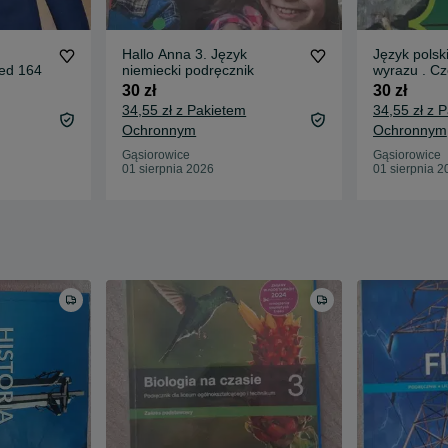
Hallo Anna 3. Język
Język polsk
ed 164
niemiecki podręcznik
wyrazu . C
Polska
30 zł
30 zł
34,55 zł z Pakietem
34,55 zł z 
Ochronnym
Ochronnym
Gąsiorowice
Gąsiorowice
01 sierpnia 2026
01 sierpnia 2