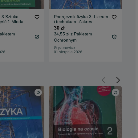
i 3 Sztuka
Podręcznik fizyka 3. Liceum
His
zęść 1 Młoda
i technikum. Zakres
lic
podstawowy
po
30 zł
30 
Pakietem
34,55 zł z Pakietem
34,
Ochronnym
Oc
Gąsiorowice
Gąs
026
01 sierpnia 2026
01 