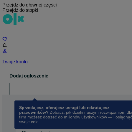
Przejdź do głównej części
Przejdź do stopki
Czat
Twoje konto
Dodaj ogłoszenie
Dla biznesu
opens in a new tab
Sprzedajesz, oferujesz usługi lub rekrutujesz
pracowników?
Zobacz, jak dzięki naszym rozwiązaniom dl
firm możesz dotrzeć do milionów użytkowników — i osiągną
swoje cele.