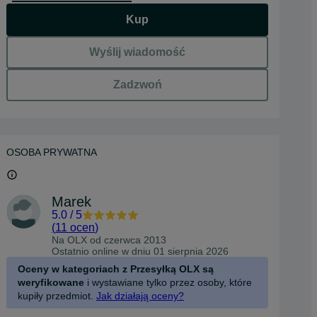
Kup
Wyślij wiadomość
Zadzwoń
OSOBA PRYWATNA
Marek
5.0
/
5
(
11 ocen
)
Na OLX od
czerwca 2013
Ostatnio online w dniu 01 sierpnia 2026
Oceny w kategoriach z Przesyłką OLX są
weryfikowane
i wystawiane tylko przez osoby, które
kupiły przedmiot.
Jak działają oceny?