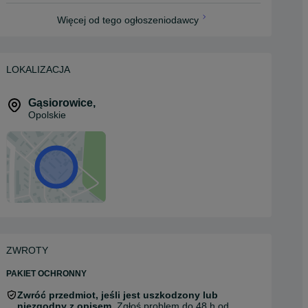
Więcej od tego ogłoszeniodawcy
LOKALIZACJA
Gąsiorowice
,
Opolskie
ZWROTY
PAKIET OCHRONNY
Zwróć przedmiot, jeśli jest uszkodzony lub
niezgodny z opisem.
Zgłoś problem do 48 h od