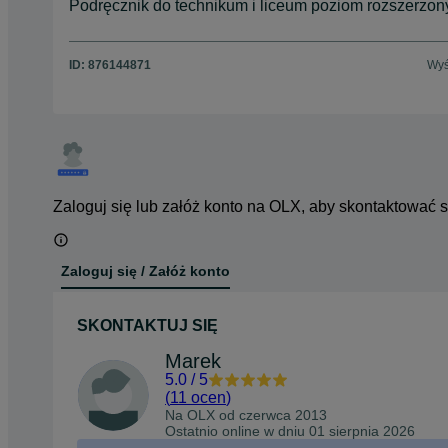
Podręcznik do technikum i liceum poziom rozszerzo
ID:
876144871
Wyś
Zaloguj się lub załóż konto na OLX, aby skontaktować 
Zaloguj się / Załóż konto
SKONTAKTUJ SIĘ
Marek
5.0
/
5
(
11 ocen
)
Na OLX od
czerwca 2013
Ostatnio online w dniu 01 sierpnia 2026