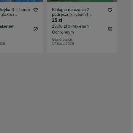
fizyka 3. Liceum
Biologia na czasie 2
Eff
. Zakres
podręcznik liceum I
lic
y
technikum zakres
nie
25 zł
30 
podstawowy
Pakietem
29,38 zł z Pakietem
34,
Ochronnym
Oc
Gąsiorowice
Gąs
026
17 lipca 2026
11 