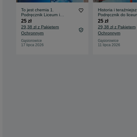
To jest chemia 1.
Historia i teraźniejs
Podręcznik Liceum i
Podręcznik do liceu
technikum. Zakres
technikum podstaw
25 zł
25 zł
podstawowy
29,38 zł z Pakietem
29,38 zł z Pakietem
Ochronnym
Ochronnym
Gąsiorowice
Gąsiorowice
17 lipca 2026
11 lipca 2026