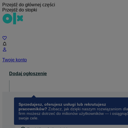
Przejdź do głównej części
Przejdź do stopki
Czat
Twoje konto
Dodaj ogłoszenie
Dla biznesu
opens in a new tab
Sprzedajesz, oferujesz usługi lub rekrutujesz
pracowników?
Zobacz, jak dzięki naszym rozwiązaniom dl
firm możesz dotrzeć do milionów użytkowników — i osiągną
swoje cele.