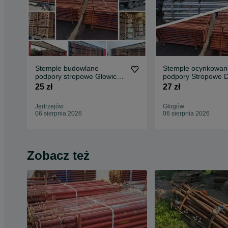
Stemple budowlane
Stemple ocynkowan
podpory stropowe Głowice
podpory Stropowe D
korony trójnogi Dźwigary
H20 Głowice Trójnog
25 zł
27 zł
Płyta szalunkowa
PODPORY STROPOWE
Jędrzejów
Głogów
Szalunki Budowlane Płyta
06 sierpnia 2026
06 sierpnia 2026
topolowa
Zobacz też