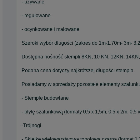
- używane
- regulowane
- ocynkowane i malowane
Szeroki wybór długości (zakres do 1m-1,70m- 3m- 3
Dostępna nośność stempli 8KN, 10 KN, 12KN, 14KN
Podana cena dotyczy najkrótszej długości stempla.
Posiadamy w sprzedaży pozostałe elementy szalunk
- Stemple budowlane
- płytę szalunkową (formaty 0,5 x 1,5m, 0,5 x 2m, 0,5 
-Trójnogi
- Sklejkę wielowarstwową topolową czarną (format 1,