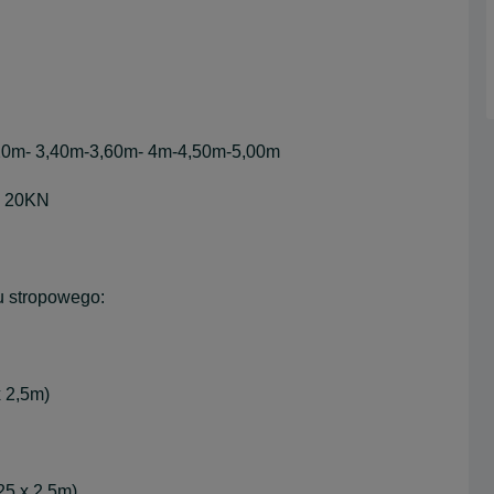
,20m- 3,40m-3,60m- 4m-4,50m-5,00m
, 20KN
u stropowego:
x 2,5m)
25 x 2,5m)