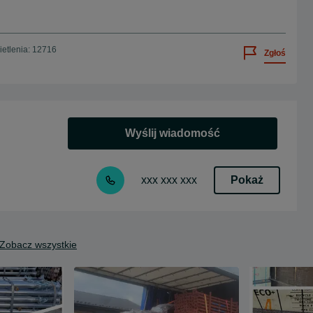
etlenia: 12716
Zgłoś
Wyślij wiadomość
Pokaż
xxx xxx xxx
Zobacz wszystkie