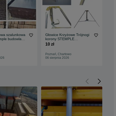
lowa szalunkowa
Głowice Krzyżowe Trójnogi
St
emple budowlane
korony STEMPLE
Pod
a
BUDOWLANE podpory
szt
10 zł
32 
stropowe
Poznań, Chartowo
Jel
026
06 sierpnia 2026
06 