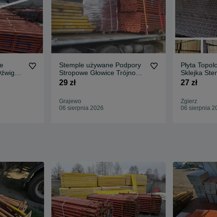
e
Stemple używane Podpory
Płyta Topo
źwigary
Stropowe Głowice Trójnogi
Sklejka St
i
Płyty Topolowe Doki
Płyta czarn
29 zł
27 zł
Grajewo
Zgierz
06 sierpnia 2026
06 sierpnia 2