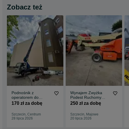
Zobacz też
Podnośnik z
Wynajem Zwyżka
operatorem do
Podest Ruchomy
wynajecia 24 h
Wysokość : 16 M
170 zł za dobę
250 zł za dobę
Szczecin, Centrum
Szczecin, Majowe
28 lipca 2026
20 lipca 2026