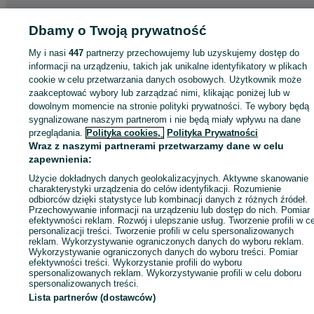
Dbamy o Twoją prywatność
Strona główna
Wypożyczalnia
Urządzenia, maszyny i narzędzia
Ciężki
sprzęt budowlany
Podnośniki, zwyżki
Podnośniki, zwyżki -
My i nasi
447
partnerzy przechowujemy lub uzyskujemy dostęp do
Zachodniopomorskie
Podnośniki, zwyżki - Szczecin
Podnośniki, zwyżki -
informacji na urządzeniu, takich jak unikalne identyfikatory w plikach
Centrum
cookie w celu przetwarzania danych osobowych. Użytkownik może
zaakceptować wybory lub zarządzać nimi, klikając poniżej lub w
dowolnym momencie na stronie polityki prywatności. Te wybory będą
KATEGORIA
sygnalizowane naszym partnerom i nie będą miały wpływu na dane
przeglądania.
Polityka cookies,
Polityka Prywatności
Wraz z naszymi partnerami przetwarzamy dane w celu
ID:
827386048
Wyświetlenia: 21
zapewnienia:
Użycie dokładnych danych geolokalizacyjnych. Aktywne skanowanie
Zadzwoń / SMS
Wyślij wiadomość
charakterystyki urządzenia do celów identyfikacji. Rozumienie
odbiorców dzięki statystyce lub kombinacji danych z różnych źródeł.
Przechowywanie informacji na urządzeniu lub dostęp do nich. Pomiar
efektywności reklam. Rozwój i ulepszanie usług. Tworzenie profili w c
personalizacji treści. Tworzenie profili w celu spersonalizowanych
reklam. Wykorzystywanie ograniczonych danych do wyboru reklam.
Wykorzystywanie ograniczonych danych do wyboru treści. Pomiar
efektywności treści. Wykorzystanie profili do wyboru
spersonalizowanych reklam. Wykorzystywanie profili w celu doboru
spersonalizowanych treści.
Lista partnerów (dostawców)