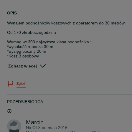
OPIS
Wynajem podnośników koszowych z operatorem do 30 metrów
Od 170 zł/roboczogodzina
Wumag wt 300 najwyższa klasa podnośnika :
*wysokość robocza 30 m
*wysięg boczny 20 m
*Kosz 3 osobowy
*Udźwig 320 kg
Zobacz więcej
Wumag wtb 220 22 metry
* wysokość robocza 22 m
*wysięg boczny 14 m
Zgłoś
*Udźwig kosza 200 kg
-Wycinka drzew
-pielęgnacja zieleni
PRZEDSIĘBIORCA
-Mycie elewacji
-Mycie dachów
-mycie okien
-montaż reklam
Marcin
-czyszczenie rynien
-wymiana oświetlenia
Na OLX od
maja 2016