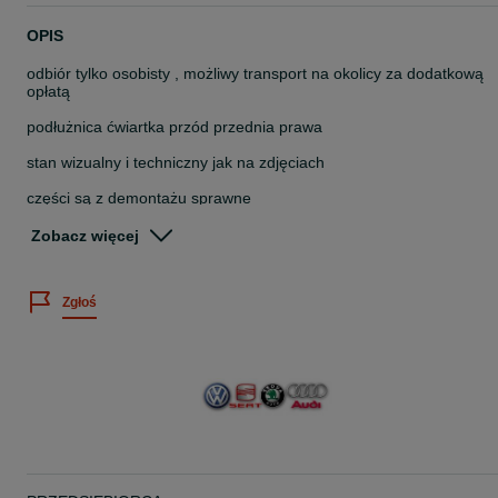
OPIS
odbiór tylko osobisty , możliwy transport na okolicy za dodatkową
opłatą
podłużnica ćwiartka przód przednia prawa
stan wizualny i techniczny jak na zdjęciach
części są z demontażu sprawne
do sprzedania wszystkie części coś potrzebujesz dzwoń
Zobacz więcej
seat toledo iv 4
Zgłoś
rocznik 2013
silnik 1.2 tsi cbzb
symbol skrzyni manual : ntd
kod lakieru: LF8H
wersja europejska kierownica po lewej stronie
przedział rocznikowy produkcji auta: 2012 – 2015 ( przed liftingiem 