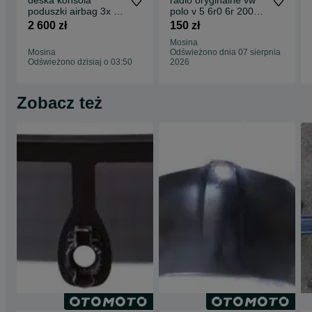
deska konsola
radio oryginalne vw
poduszki airbag 3x vw
polo v 5 6r0 6r 2009
golf vii 7 5g0 2012 –
-2013 rcd 210
2 600 zł
150 zł
2020 demonta
Mosina
Mosina
Odświeżono dnia 07 sierpnia
Odświeżono dzisiaj o 03:50
2026
Zobacz też