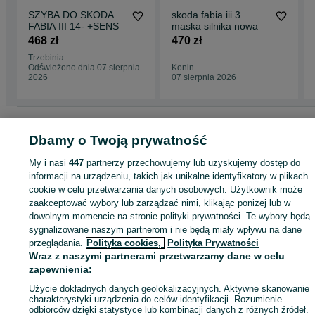
SZYBA DO SKODA
skoda fabia iii 3
FABIA III 14- +SENS
maska silnika nowa
468 zł
470 zł
Trzebinia
Odświeżono dnia 07 sierpnia
Konin
2026
07 sierpnia 2026
Strona główna
Motoryzacja
Części samochodowe
Osobowe
Osobowe -
Dbamy o Twoją prywatność
Wielkopolskie
Osobowe - Mosina
My i nasi
447
partnerzy przechowujemy lub uzyskujemy dostęp do
KATEGORIA
informacji na urządzeniu, takich jak unikalne identyfikatory w plikach
cookie w celu przetwarzania danych osobowych. Użytkownik może
zaakceptować wybory lub zarządzać nimi, klikając poniżej lub w
ID:
936354168
Wyświetlenia: 
dowolnym momencie na stronie polityki prywatności. Te wybory będą
sygnalizowane naszym partnerom i nie będą miały wpływu na dane
przeglądania.
Polityka cookies,
Polityka Prywatności
Zadzwoń / SMS
Wyślij wiadomość
Wraz z naszymi partnerami przetwarzamy dane w celu
zapewnienia:
Użycie dokładnych danych geolokalizacyjnych. Aktywne skanowanie
charakterystyki urządzenia do celów identyfikacji. Rozumienie
odbiorców dzięki statystyce lub kombinacji danych z różnych źródeł.