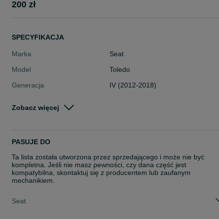
200 zł
SPECYFIKACJA
Marka
Seat
Model
Toledo
Generacja
IV (2012-2018)
Typ części
Części karoserii > Zestawy części b
Zobacz więcej
acharskich
Stan
Używane
Rodzaj
Karoseria
PASUJE DO
Ta lista została utworzona przez sprzedającego i może nie być
kompletna. Jeśli nie masz pewności, czy dana część jest
kompatybilna, skontaktuj się z producentem lub zaufanym
mechanikiem.
Seat