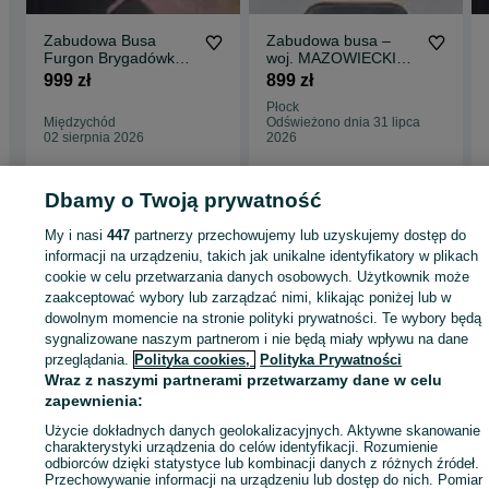
Zabudowa Busa
Zabudowa busa –
Furgon Brygadówka |
woj. MAZOWIECKIE –
Podłoga Boczki
podłoga, boki,
999 zł
899 zł
Nadkola | Montaż lub
nadkola !
Płock
Wysyłka Gratis
Międzychód
Odświeżono dnia 31 lipca
02 sierpnia 2026
2026
Dbamy o Twoją prywatność
Strona główna
Motoryzacja
Części samochodowe
Dostawcze i Ciężarowe
My i nasi
447
partnerzy przechowujemy lub uzyskujemy dostęp do
Dostawcze i Ciężarowe - Podkarpackie
Dostawcze i Ciężarowe - Jasło
informacji na urządzeniu, takich jak unikalne identyfikatory w plikach
cookie w celu przetwarzania danych osobowych. Użytkownik może
zaakceptować wybory lub zarządzać nimi, klikając poniżej lub w
KATEGORIA
dowolnym momencie na stronie polityki prywatności. Te wybory będą
sygnalizowane naszym partnerom i nie będą miały wpływu na dane
przeglądania.
Polityka cookies,
Polityka Prywatności
ID:
596585931
Wyświetlenia: 5
Wraz z naszymi partnerami przetwarzamy dane w celu
zapewnienia:
Zadzwoń / SMS
Wyślij wiadomość
Użycie dokładnych danych geolokalizacyjnych. Aktywne skanowanie
charakterystyki urządzenia do celów identyfikacji. Rozumienie
odbiorców dzięki statystyce lub kombinacji danych z różnych źródeł.
Przechowywanie informacji na urządzeniu lub dostęp do nich. Pomiar