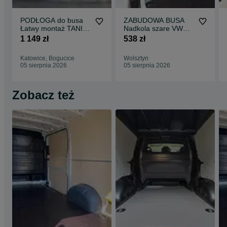
PODŁOGA do busa
ZABUDOWA BUSA
Łatwy montaż TANIA
Nadkola szare VW
WYSYŁKA Zabudowa
Transporter T5 T6 !!
1 149 zł
538 zł
Busa EXPERT L1 !!
Katowice, Bogucice
Wolsztyn
05 sierpnia 2026
05 sierpnia 2026
Zobacz też