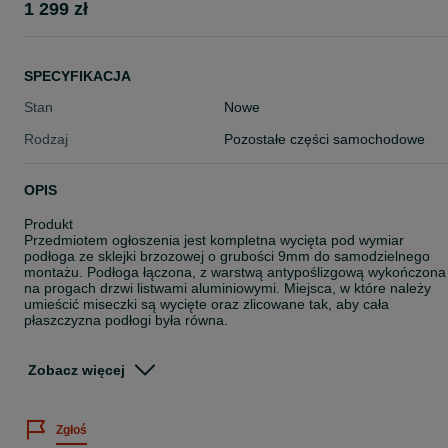
1 299 zł
SPECYFIKACJA
Stan
Nowe
Rodzaj
Pozostałe części samochodowe
OPIS
Produkt
Przedmiotem ogłoszenia jest kompletna wycięta pod wymiar
podłoga ze sklejki brzozowej o grubości 9mm do samodzielnego
montażu. Podłoga łączona, z warstwą antypoślizgową wykończona
na progach drzwi listwami aluminiowymi. Miejsca, w które należy
umieścić miseczki są wycięte oraz zlicowane tak, aby cała
płaszczyzna podłogi była równa.
Za dodatkową opłatą możliwość zamówienia podłogi w jednym
kawałku do 4 m.
Zobacz więcej
W zestawie
Podłoga ze sklejki 9mm brązowa
Zgłoś
Kit montażowy