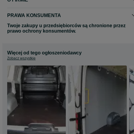
Wszystkie zdjęcia mają charakter poglądowy.
Zdjęcia mogą przedstawiać inny model auta.
Zapraszamy na nasze pozostałe aukcje gdzie znajda Państwo
PRAWA KONSUMENTA
pozostałe produkty.
Twoje zakupy u przedsiębiorców są chronione przez
prawo ochrony konsumentów.
Więcej od tego ogłoszeniodawcy
Zobacz wszystkie