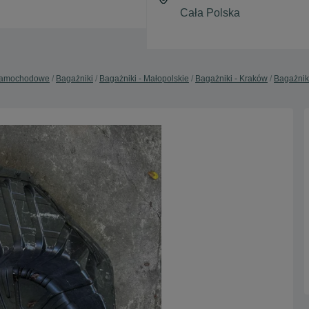
 samochodowe
Bagażniki
Bagażniki - Małopolskie
Bagażniki - Kraków
Bagażnik