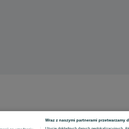
Wraz z naszymi partnerami przetwarzamy d
Użycie dokładnych danych geolokalizacyjnych. A