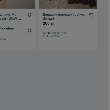
achowy Mont
Bagażnik dachowy i uchwyt
Bag
bishi, BMW,
do nart
meg
Mazda
ada
200 zł
120
 Pakietem
127
Sucha Beskidzka
Oc
28 lipca 2026
órze
Jęd
27 