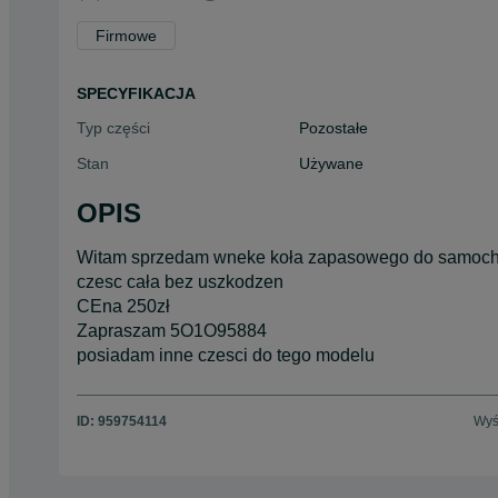
Firmowe
SPECYFIKACJA
Typ części
Pozostałe
Stan
Używane
OPIS
Witam sprzedam wneke koła zapasowego do samoch
czesc cała bez uszkodzen
CEna 250zł
Zapraszam 5O1O95884
posiadam inne czesci do tego modelu
ID:
959754114
Wyś