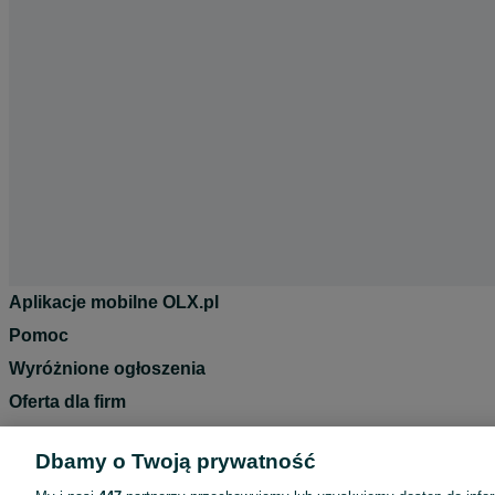
Aplikacje mobilne OLX.pl
Pomoc
Wyróżnione ogłoszenia
Oferta dla firm
Blog
Dbamy o Twoją prywatność
Regulamin