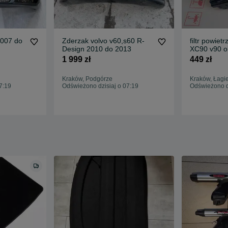
Zderzak volvo v60,s60 R-
filtr powiet
Design 2010 do 2013
XC90 v90 o
d4,D5
1 999 zł
449 zł
Kraków, Podgórze
Kraków, Łagie
7:19
Odświeżono dzisiaj o 07:19
Odświeżono dz