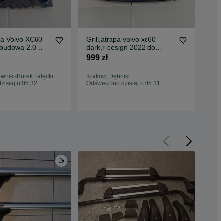
rza Volvo XC60
Grill,atrapa volvo xc60
Vol
budowa 2.0
dark,r-design 2022 do
wzm
2025. 32409.198
999 zł
999
wniki-Borek Fałęcki
Kraków, Dębniki
Kra
isiaj o 05:32
Odświeżono dzisiaj o 05:31
Odś