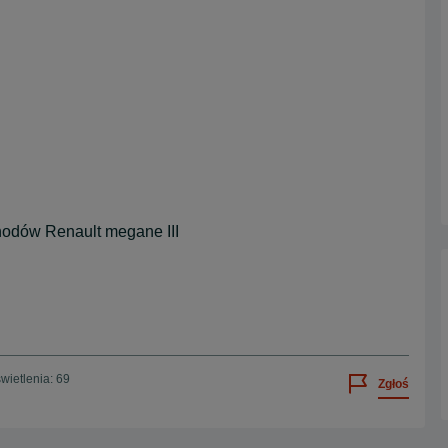
odów Renault megane III
wietlenia: 69
Zgłoś