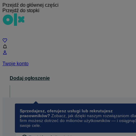
Przejdź do głównej części
Przejdź do stopki
Czat
Twoje konto
Dodaj ogłoszenie
Dla biznesu
opens in a new tab
Sprzedajesz, oferujesz usługi lub rekrutujesz
pracowników?
Zobacz, jak dzięki naszym rozwiązaniom dl
firm możesz dotrzeć do milionów użytkowników — i osiągną
swoje cele.