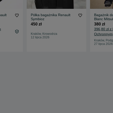
ault
Półka bagażnika Renault
Bagażnik d
Symbioz
Blanc Mitsu
FIAT, KIA, 
450 zł
380 zł
m
396,80 zł z
Kraków, Krowodrza
Ochronnym
12 lipca 2026
Kraków, Podg
27 lipca 2026