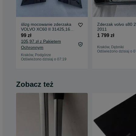
ślizg mocowanie zderzaka
Zderzak volvo s80 2007 do
VOLVO XC60 II 31425,161
2011
31425,162
99 zł
1 799 zł
105,97 zł z Pakietem
Ochronnym
Kraków, Dębniki
Odświeżono dzisiaj o 0
Kraków, Podgórze
Odświeżono dzisiaj o 07:19
Zobacz też