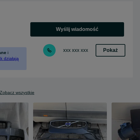
Wyślij wiadomość
Pokaż
xxx xxx xxx
ane
i
k działają
Zobacz wszystkie