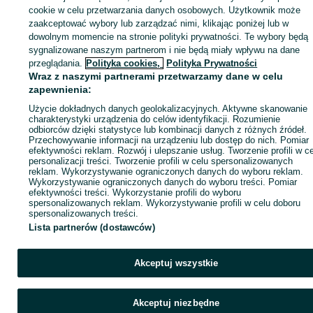
cookie w celu przetwarzania danych osobowych. Użytkownik może
KATEGORIA
zaakceptować wybory lub zarządzać nimi, klikając poniżej lub w
dowolnym momencie na stronie polityki prywatności. Te wybory będą
sygnalizowane naszym partnerom i nie będą miały wpływu na dane
ID:
959754114
Wyświetlenia: 
przeglądania.
Polityka cookies,
Polityka Prywatności
Wraz z naszymi partnerami przetwarzamy dane w celu
Zadzwoń / SMS
Wyślij wiadomość
zapewnienia:
Użycie dokładnych danych geolokalizacyjnych. Aktywne skanowanie
charakterystyki urządzenia do celów identyfikacji. Rozumienie
odbiorców dzięki statystyce lub kombinacji danych z różnych źródeł.
Przechowywanie informacji na urządzeniu lub dostęp do nich. Pomiar
efektywności reklam. Rozwój i ulepszanie usług. Tworzenie profili w c
personalizacji treści. Tworzenie profili w celu spersonalizowanych
reklam. Wykorzystywanie ograniczonych danych do wyboru reklam.
Wykorzystywanie ograniczonych danych do wyboru treści. Pomiar
efektywności treści. Wykorzystanie profili do wyboru
spersonalizowanych reklam. Wykorzystywanie profili w celu doboru
spersonalizowanych treści.
Lista partnerów (dostawców)
Akceptuj wszystkie
Akceptuj niezbędne