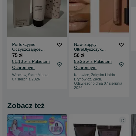
Perfekcyjnie
Nawilżający
Oczyszczające
UltraBłyszczyk
Mleczko 4w1
Unlimited Soft Nude
75 zł
50 zł
TimeWise
(Perłowe)
81,13 zł z Pakietem
55,25 zł z Pakietem
Ochronnym
Ochronnym
Wrocław, Stare Miasto
Katowice, Załęska Hałda-
07 sierpnia 2026
Brynów cz. Zach.
Odświeżono dnia 07 sierpnia
2026
Zobacz też