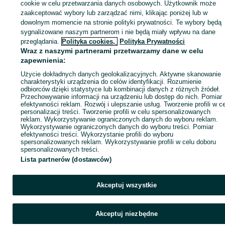
cookie w celu przetwarzania danych osobowych. Użytkownik może
KATEGORIA
zaakceptować wybory lub zarządzać nimi, klikając poniżej lub w
dowolnym momencie na stronie polityki prywatności. Te wybory będą
sygnalizowane naszym partnerom i nie będą miały wpływu na dane
ID:
1078104373
Wyświetlenia:
przeglądania.
Polityka cookies,
Polityka Prywatności
Wraz z naszymi partnerami przetwarzamy dane w celu
zapewnienia:
Wyślij wiadomość
Kup
Użycie dokładnych danych geolokalizacyjnych. Aktywne skanowanie
charakterystyki urządzenia do celów identyfikacji. Rozumienie
odbiorców dzięki statystyce lub kombinacji danych z różnych źródeł.
Przechowywanie informacji na urządzeniu lub dostęp do nich. Pomiar
efektywności reklam. Rozwój i ulepszanie usług. Tworzenie profili w c
personalizacji treści. Tworzenie profili w celu spersonalizowanych
reklam. Wykorzystywanie ograniczonych danych do wyboru reklam.
Wykorzystywanie ograniczonych danych do wyboru treści. Pomiar
efektywności treści. Wykorzystanie profili do wyboru
spersonalizowanych reklam. Wykorzystywanie profili w celu doboru
spersonalizowanych treści.
Lista partnerów (dostawców)
Akceptuj wszystkie
Akceptuj niezbędne