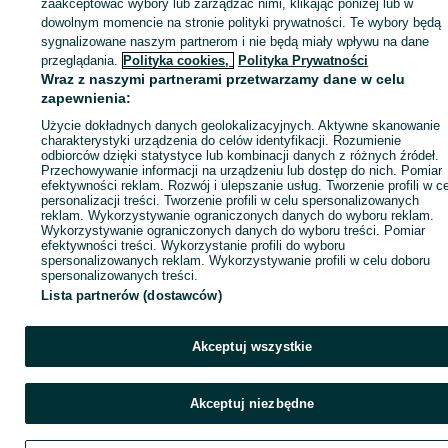
zaakceptować wybory lub zarządzać nimi, klikając poniżej lub w
dowolnym momencie na stronie polityki prywatności. Te wybory będą
sygnalizowane naszym partnerom i nie będą miały wpływu na dane
ID:
497983412
Wyświetlenia: 128
przeglądania.
Polityka cookies,
Polityka Prywatności
Wraz z naszymi partnerami przetwarzamy dane w celu
zapewnienia:
Zadzwoń / SMS
Wyślij wiadomość
Użycie dokładnych danych geolokalizacyjnych. Aktywne skanowanie
charakterystyki urządzenia do celów identyfikacji. Rozumienie
odbiorców dzięki statystyce lub kombinacji danych z różnych źródeł.
Przechowywanie informacji na urządzeniu lub dostęp do nich. Pomiar
efektywności reklam. Rozwój i ulepszanie usług. Tworzenie profili w c
personalizacji treści. Tworzenie profili w celu spersonalizowanych
reklam. Wykorzystywanie ograniczonych danych do wyboru reklam.
Wykorzystywanie ograniczonych danych do wyboru treści. Pomiar
efektywności treści. Wykorzystanie profili do wyboru
spersonalizowanych reklam. Wykorzystywanie profili w celu doboru
spersonalizowanych treści.
Lista partnerów (dostawców)
Akceptuj wszystkie
Akceptuj niezbędne