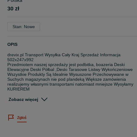
Polska
30 zł
Stan: Nowe
OPIS
drevix.pl Transport Wysyłka Cały Kraj Sprzedaż Informacja
502x247x992
Przedmiotem naszej sprzedaży jest podbitka, boazeria Deski
Elewacyjne Deski Półbal ,Deski Tarasowe Listwy Wykończeniowe
Wszystkie Produkty Są Idealnie Wysuszone Przechowywane w
Suchych magazynach nie pod plandeką Większe zamówienia
realizujemy własnymi transportami natomiast mniejsze Wysyłamy
KURIEREM
Gr 11mm szer9,6 długość 2 , 2,5mb/3mb Idealnie nadaje się na Ul
Zobacz więcej
Gr 15mm szer 9,6 cm długość 2m /2,5m /3m
Gr. 1,5cm szerk 13cm dłg. 2,5 -3-4mb
Gr. 1,9cm szeroka 13,7cm długa 3 Lub 4mb
Zgłoś
Gr. 2 cm szer. 13 cm długość 3m/4m
Gr.2.2 cm szer 12cm dłg 4 mb dwustronna profil Softline
Grb 2,2 szer 13,7cm Profil Pół-Bal Elewacja
Grb 2,8 szer 15cm Deska Tarasowa Modrzew