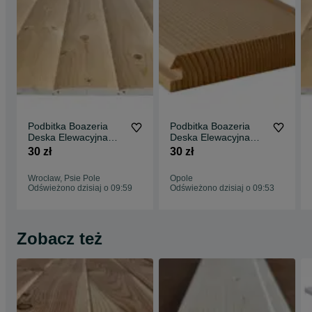
Podbitka Boazeria
Podbitka Boazeria
Deska Elewacyjna
Deska Elewacyjna
PółBal Listwy
PółBal Liatwy
30 zł
30 zł
Montażowe Kantówki
Wykończeniowe
Strugane Wrocław
Kantówki Strugane
Wrocław, Psie Pole
Opole
Wysyłka . Cały Kraj
Opole Wysyłka Cały
Odświeżono dzisiaj o 09:59
Odświeżono dzisiaj o 09:53
Kraj
Zobacz też