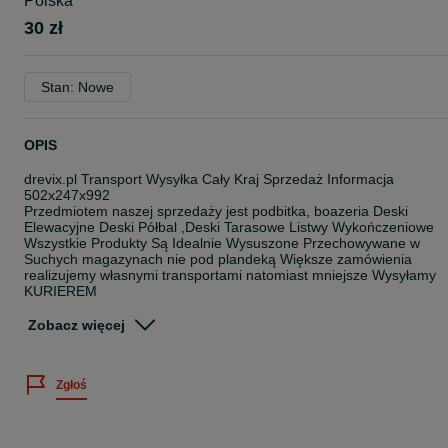
Polska
30 zł
Stan: Nowe
OPIS
drevix.pl Transport Wysyłka Cały Kraj Sprzedaż Informacja
502x247x992
Przedmiotem naszej sprzedaży jest podbitka, boazeria Deski
Elewacyjne Deski Półbal ,Deski Tarasowe Listwy Wykończeniowe
Wszystkie Produkty Są Idealnie Wysuszone Przechowywane w
Suchych magazynach nie pod plandeką Większe zamówienia
realizujemy własnymi transportami natomiast mniejsze Wysyłamy
KURIEREM
Gr 11mm szer9,6 długość 2 , 2,5mb/3mb Idealnie nadaje się na Ul
Zobacz więcej
Gr 15mm szer 9,6 cm długość 2m /2,5m /3m
Gr. 1,5cm szerk 13cm dłg. 2,5 -3-4mb
Gr. 1,9cm szeroka 13,7cm długa 3 Lub 4mb
Zgłoś
Gr. 2 cm szer. 13 cm długość 3m/4m
Gr.2.2 cm szer 12cm dłg 4 mb dwustronna profil Softline
Grb 2,2 szer 13,7cm Profil Pół-Bal Elewacja
Grb 2,8 szer 15cm Deska Tarasowa Modrzew