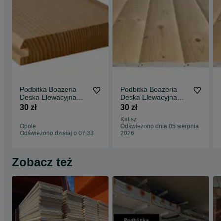
Podbitka Boazeria
Podbitka Boazeria
Deska Elewacyjna
Deska Elewacyjna
PółBal Liatwy
PółBal Listwy
30 zł
30 zł
Wykończeniowe
Wykończeniowe
Kalisz
Kantówki Strugane
Kantówki Strugane
Opole
Odświeżono dnia 05 sierpnia
Opole Wysyłka Cały
Kalisz Wysyłka Cała
Odświeżono dzisiaj o 07:33
2026
Kraj
Polska
Zobacz też