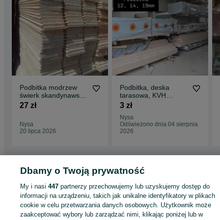
Podbitka modrzew
Podbitka, deska
świerk skandynawski
tarasowa, KVH
boazeria bal półbal
C24,OSB, Łaty, deski,
27 zł
3 zł
szalówka deska
kantówki, Więźba
Nysa
heblowana
dachowa, altany,
Nysa
Odświeżono dnia 04 sierpnia
elewacyjna tarasowa
20 lipca 2026
2026
podłogowa
Dbamy o Twoją prywatność
Strona główna
Budowa i Remont
Drewno
Podbitki
Podbitki - Opolskie
Podbitki - Nysa
My i nasi
447
partnerzy przechowujemy lub uzyskujemy dostęp do
informacji na urządzeniu, takich jak unikalne identyfikatory w plikach
cookie w celu przetwarzania danych osobowych. Użytkownik może
KATEGORIA
zaakceptować wybory lub zarządzać nimi, klikając poniżej lub w