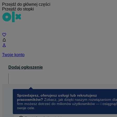
Przejdź do głównej części
Przejdź do stopki
Czat
Twoje konto
Dodaj ogłoszenie
Dla biznesu
opens in a new tab
Sprzedajesz, oferujesz usługi lub rekrutujesz
pracowników?
Zobacz, jak dzięki naszym rozwiązaniom dl
firm możesz dotrzeć do milionów użytkowników — i osiągną
swoje cele.