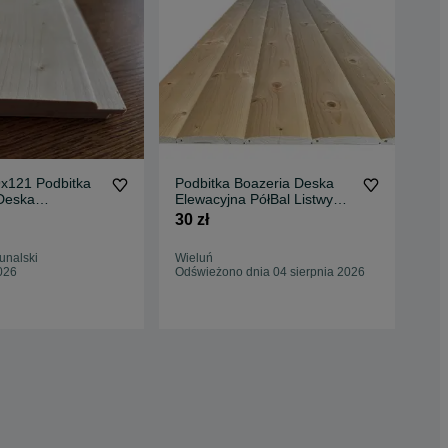
9x121 Podbitka
Podbitka Boazeria Deska
Boa
Deska
Elewacyjna PółBal Listwy
dre
Wykończeniowe Kantówki
ele
30 zł
48 
Strugane Wieluń Łódzkie
Cała Polska
unalski
Wieluń
Beł
026
Odświeżono dnia 04 sierpnia 2026
04 