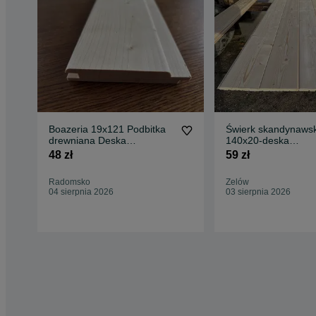
Boazeria 19x121 Podbitka
Świerk skandynawsk
drewniana Deska
140x20-deska
elewacyjna
obiciowa/boazeria/p
48 zł
59 zł
elewacyjna
Radomsko
Zelów
04 sierpnia 2026
03 sierpnia 2026