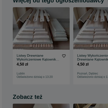
Więcej od tego ogłoszeniodawcy
Listwy Drewniane
Listwy Wykończeni
Wykończeniowe Kątowniki
Drewniane Kątownik
Boazeria Podbitka Deska
Podbitka Boazeria 
4,50 zł
4,50 zł
Elewacyjna Kantówki Lublin
Elewacyjna Kantówk
Wysyłka Cała Polska
Strugane Poznań Wysyłka
Lublin
Poznań, Dębiec
Cała Polska
Odświeżono dzisiaj o 13:20
Odświeżono dzisiaj o 1
Zobacz też