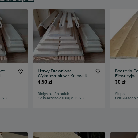
owe
Listwy Drewniane
Boazeria Podbi
i
Wykończeniowe Kątowniki
Elewacyjna
Deska
Boazeria Podbitka Deska
Strugane Listwy
4,50 zł
30 zł
i
Elewacyjna Pół Bal
Wykończeniowe 
Kantówki Strugane Wysyłka
Wysył
Białystok, Antoniuk
Słupca
Cała Polska
3:20
Odświeżono dzisiaj o 13:20
Odświeżono dz