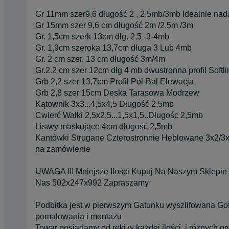
Gr 11mm szer9,6 długość 2 , 2,5mb/3mb Idealnie nada
Gr 15mm szer 9,6 cm długość 2m /2,5m /3m
Gr. 1,5cm szerk 13cm dłg. 2,5 -3-4mb
Gr. 1,9cm szeroka 13,7cm długa 3 Lub 4mb
Gr. 2 cm szer. 13 cm długość 3m/4m
Gr.2.2 cm szer 12cm dłg 4 mb dwustronna profil Softli
Grb 2,2 szer 13,7cm Profil Pół-Bal Elewacja
Grb 2,8 szer 15cm Deska Tarasowa Modrzew
Kątownik 3x3...4,5x4,5 Długość 2,5mb
Cwierć Wałki 2,5x2,5...1,5x1,5..Długośc 2,5mb
Listwy maskujące 4cm długość 2,5mb
Kantówki Strugane Czterostronnie Heblowane 3x2/3x
na zamówienie
UWAGA !!! Mniejsze Ilości Kupuj Na Naszym Sklepi
Nas 502x247x992 Zapraszamy
Podbitka jest w pierwszym Gatunku wyszlifowana Go
pomalowania i montażu
Towar posiadamy od ręki w każdej ilości. i różnych g