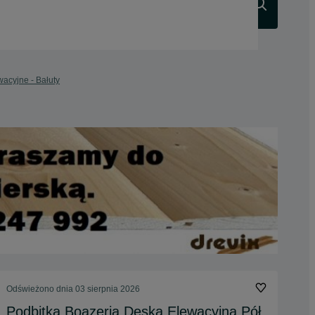
Szukaj
wacyjne - Bałuty
Odświeżono dnia 03 sierpnia 2026
Podbitka Boazeria Deska Elewacyjna Pół