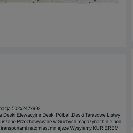
ormacja 502x247x992
ia Deski Elewacyjne Deski Półbal ,Deski Tarasowe Listwy
ysuszone Przechowywane w Suchych magazynach nie pod
i transportami natomiast mniejsze Wysyłamy KURIEREM