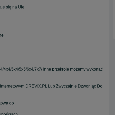
je się na Ule
ne
4/4x4/5x4/5x5/6x4/7x7/ Inne przekroje możemy wykonać
e Internetowym DREVIX.PL Lub Zwyczajnie Dzwoniąc Do
towa do
rubościach