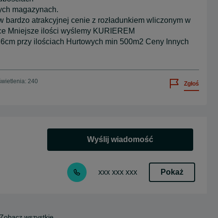
ych magazynach.
w bardzo atrakcyjnej cenie z rozładunkiem wliczonym w
sce Mniejsze ilości wyślemy KURIEREM
 9,6cm przy ilościach Hurtowych min 500m2 Ceny Innych
wietlenia: 240
Zgłoś
Wyślij wiadomość
Pokaż
xxx xxx xxx
Zobacz wszystkie