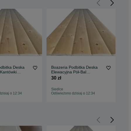
tka Deska
Boazeria Podbitka Deska
Lis
 Kantówki
Elewacyjna Pół-Bal
Drewn
Kantówki Strugane Listwy
Pod
30 zł
4,5
Słupca
Wykończeniowe Siedlce
Elew
ka Cały Kraj
Wysyłka- Cały Kraj
Wys
Siedlce
Ols
isiaj o 12:34
Odświeżono dzisiaj o 12:34
Odś