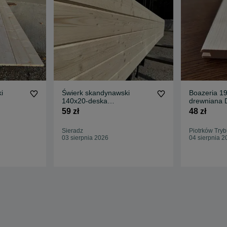
i
Świerk skandynawski
Boazeria 1
140x20-deska
drewniana 
odbitka/
obiciowa/boazeria/podbitka/
elewacyjna
59 zł
48 zł
elewacyjna
Sieradz
Piotrków Tryb
03 sierpnia 2026
04 sierpnia 2